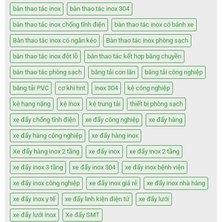
bàn thao tác inox
bàn thao tác inox 304
bàn thao tác inox chống tĩnh điện
bàn thao tác inox có bánh xe
Bàn thao tác inox có ngăn kéo
Bàn thao tác inox phòng sạch
bàn thao tác inox đột lỗ
bàn thao tác kết hợp băng chuyền
bàn thao tác phòng sạch
băng tải con lăn
băng tải công nghiệp
băng tải PVC
cơ khí hnt
inox 304
kệ công nghiệp
kệ hạng nặng
kệ inox
kệ trung tải
thiết bị phòng sạch
xe đẩy chống tĩnh điện
xe đẩy công nghiệp
xe đẩy hàng
xe đẩy hàng công nghiệp
xe đẩy hàng inox
Xe đẩy hàng inox 2 tầng
xe đẩy inox
xe đẩy inox 2 tầng
xe đẩy inox 3 tầng
xe đẩy inox 304
xe đẩy inox bệnh viện
xe đẩy inox công nghiệp
xe đẩy inox giá rẻ
xe đẩy inox nhà hàng
xe đẩy inox y tế
xe đẩy linh kiện điện tử
xe đẩy lưới
xe đẩy lưới inox
Xe đẩy SMT