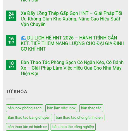
Xe Đẩy Lồng Thép Gấp Gọn HNT – Giải Pháp Tối
24
Th7
Ưu Không Gian Kho Xưởng, Nâng Cao Hiệu Suất
Vận Chuyển
DU LỊCH HÈ HNT 2026 – HÀNH TRÌNH GẮN
16
Th7
KẾT, TIẾP THÊM NĂNG LƯỢNG CHO ĐẠI GIA ĐÌNH
CƠ KHÍ HNT
Bàn Thao Tác Phòng Sạch Có Ngăn Kéo, Có Bánh
10
Th7
Xe – Giải Pháp Làm Việc Hiệu Quả Cho Nhà Máy
Hiện Đại
TỪ KHÓA
bàn inox phòng sạch
bàn làm việc inox
bàn thao tác
Bàn thao tác băng chuyền
bàn thao tác chống tĩnh điện
bàn thao tác có bánh xe
bàn thao tác công nghiệp