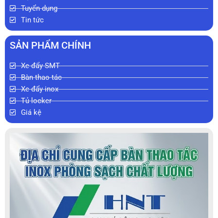
Tuyển dụng
Tin tức
SẢN PHẨM CHÍNH
Xe đẩy SMT
Bàn thao tác
Xe đẩy inox
Tủ locker
Giá kệ