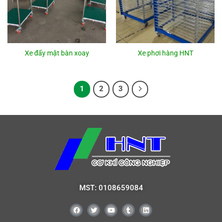
Xe đẩy mặt bàn xoay
Xe phơi hàng HNT
1
2
3
MST: 0108659084