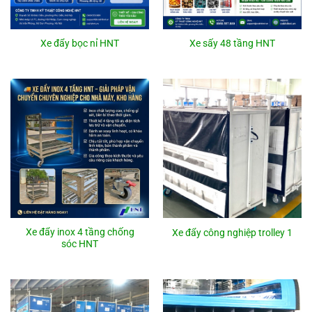
Xe đẩy bọc nỉ HNT
Xe sấy 48 tầng HNT
Xe đẩy inox 4 tầng chống
Xe đẩy công nghiệp trolley 1
sóc HNT