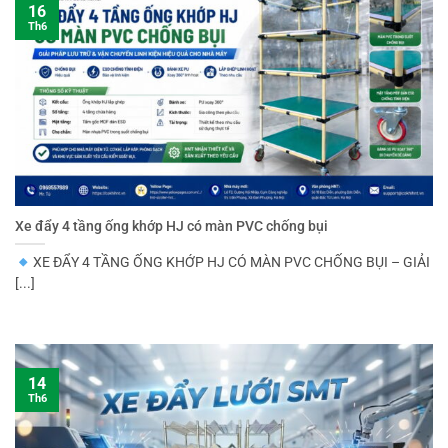
16
Th6
Xe đẩy 4 tầng ống khớp HJ có màn PVC chống bụi
XE ĐẨY 4 TẦNG ỐNG KHỚP HJ CÓ MÀN PVC CHỐNG BỤI – GIẢI
[...]
14
Th6