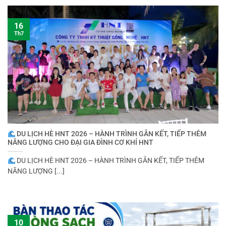
16
Th7
DU LỊCH HÈ HNT 2026 – HÀNH TRÌNH GẮN KẾT, TIẾP THÊM
NĂNG LƯỢNG CHO ĐẠI GIA ĐÌNH CƠ KHÍ HNT
DU LỊCH HÈ HNT 2026 – HÀNH TRÌNH GẮN KẾT, TIẾP THÊM
NĂNG LƯỢNG [...]
10