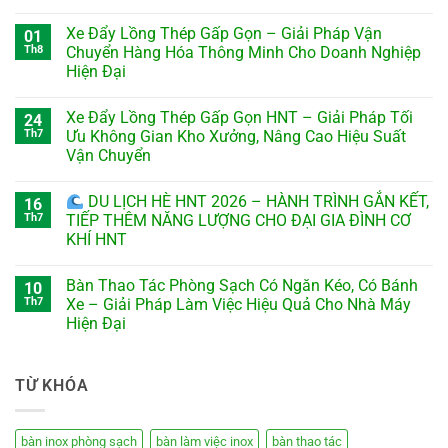
Xe Đẩy Lồng Thép Gấp Gọn – Giải Pháp Vận
01
Th8
Chuyển Hàng Hóa Thông Minh Cho Doanh Nghiệp
Hiện Đại
Xe Đẩy Lồng Thép Gấp Gọn HNT – Giải Pháp Tối
24
Th7
Ưu Không Gian Kho Xưởng, Nâng Cao Hiệu Suất
Vận Chuyển
DU LỊCH HÈ HNT 2026 – HÀNH TRÌNH GẮN KẾT,
16
Th7
TIẾP THÊM NĂNG LƯỢNG CHO ĐẠI GIA ĐÌNH CƠ
KHÍ HNT
Bàn Thao Tác Phòng Sạch Có Ngăn Kéo, Có Bánh
10
Th7
Xe – Giải Pháp Làm Việc Hiệu Quả Cho Nhà Máy
Hiện Đại
TỪ KHÓA
bàn inox phòng sạch
bàn làm việc inox
bàn thao tác