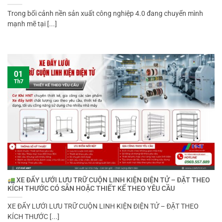
Trong bối cảnh nền sản xuất công nghiệp 4.0 đang chuyển mình
mạnh mẽ tại [...]
01
Th7
XE ĐẨY LƯỚI LƯU TRỮ CUỘN LINH KIỆN ĐIỆN TỬ – ĐẶT THEO
KÍCH THƯỚC CÓ SẴN HOẶC THIẾT KẾ THEO YÊU CẦU
XE ĐẨY LƯỚI LƯU TRỮ CUỘN LINH KIỆN ĐIỆN TỬ – ĐẶT THEO
KÍCH THƯỚC [...]