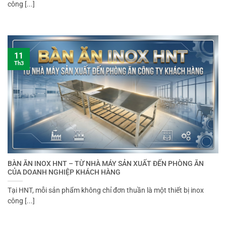
công [...]
11
Th3
BÀN ĂN INOX HNT – TỪ NHÀ MÁY SẢN XUẤT ĐẾN PHÒNG ĂN
CỦA DOANH NGHIỆP KHÁCH HÀNG
Tại HNT, mỗi sản phẩm không chỉ đơn thuần là một thiết bị inox
công [...]