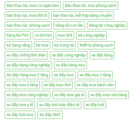
Bàn thao tác inox có ngăn kéo
Bàn thao tác inox phòng sạch
bàn thao tác inox đột lỗ
bàn thao tác kết hợp băng chuyền
bàn thao tác phòng sạch
băng tải con lăn
băng tải công nghiệp
băng tải PVC
cơ khí hnt
inox 304
kệ công nghiệp
kệ hạng nặng
kệ inox
kệ trung tải
thiết bị phòng sạch
xe đẩy chống tĩnh điện
xe đẩy công nghiệp
xe đẩy hàng
xe đẩy hàng công nghiệp
xe đẩy hàng inox
Xe đẩy hàng inox 2 tầng
xe đẩy inox
xe đẩy inox 2 tầng
xe đẩy inox 3 tầng
xe đẩy inox 304
xe đẩy inox bệnh viện
xe đẩy inox công nghiệp
xe đẩy inox giá rẻ
xe đẩy inox nhà hàng
xe đẩy inox y tế
xe đẩy linh kiện điện tử
xe đẩy lưới
xe đẩy lưới inox
Xe đẩy SMT