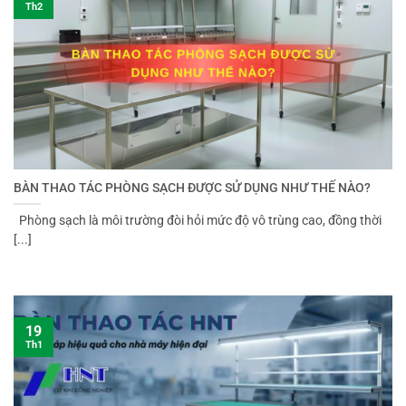
Th2
BÀN THAO TÁC PHÒNG SẠCH ĐƯỢC SỬ DỤNG NHƯ THẾ NÀO?
Phòng sạch là môi trường đòi hỏi mức độ vô trùng cao, đồng thời
[...]
19
Th1