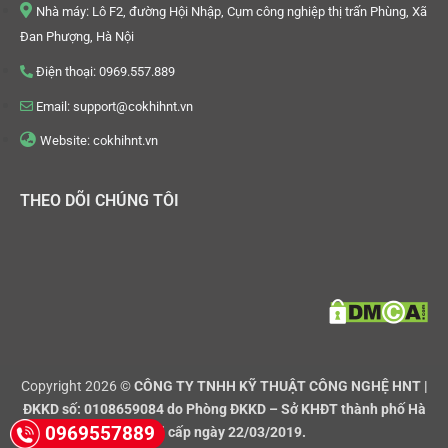
Nhà máy: Lô F2, đường Hội Nhập, Cụm công nghiệp thị trấn Phùng, Xã
Đan Phượng, Hà Nội
Điện thoại: 0969.557.889
Email: support@cokhihnt.vn
Website: cokhihnt.vn
THEO DÕI CHÚNG TÔI
Copyright 2026 ©
CÔNG TY TNHH KỸ THUẬT CÔNG NGHỆ HNT |
ĐKKD số: 0108659084 do Phòng ĐKKD – Sở KHĐT thành phố Hà
0969557889
Nội cấp ngày 22/03/2019.