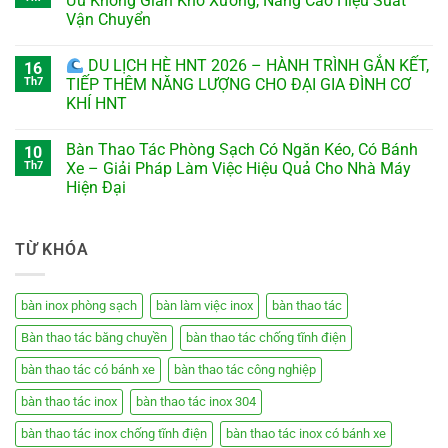
Ưu Không Gian Kho Xưởng, Nâng Cao Hiệu Suất
Vận Chuyển
DU LỊCH HÈ HNT 2026 – HÀNH TRÌNH GẮN KẾT,
16
Th7
TIẾP THÊM NĂNG LƯỢNG CHO ĐẠI GIA ĐÌNH CƠ
KHÍ HNT
Bàn Thao Tác Phòng Sạch Có Ngăn Kéo, Có Bánh
10
Th7
Xe – Giải Pháp Làm Việc Hiệu Quả Cho Nhà Máy
Hiện Đại
TỪ KHÓA
bàn inox phòng sạch
bàn làm việc inox
bàn thao tác
Bàn thao tác băng chuyền
bàn thao tác chống tĩnh điện
bàn thao tác có bánh xe
bàn thao tác công nghiệp
bàn thao tác inox
bàn thao tác inox 304
bàn thao tác inox chống tĩnh điện
bàn thao tác inox có bánh xe