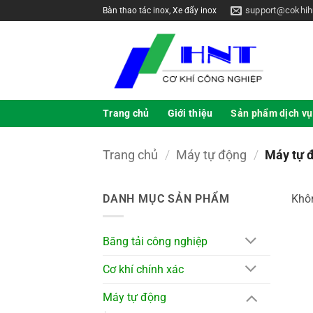
support@cokhih
Bàn thao tác inox, Xe đẩy inox
Trang chủ
Giới thiệu
Sản phẩm dịch vụ
Trang chủ
/
Máy tự động
/
Máy tự đ
DANH MỤC SẢN PHẨM
Khôn
Băng tải công nghiệp
Cơ khí chính xác
Máy tự động