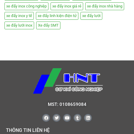
xe đẩy inox công nghiệp
xe đẩy inox giá rẻ
xe đẩy inox nhà hàng
xe đẩy inox y tế
xe đẩy linh kiện điện tử
xe đẩy lưới
xe đẩy lưới inox
Xe đẩy SMT
MST: 0108659084
THÔNG TIN LIÊN HỆ