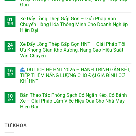
Gọn
Xe Đẩy Lồng Thép Gấp Gọn – Giải Pháp Vận
01
Th8
Chuyển Hàng Hóa Thông Minh Cho Doanh Nghiệp
Hiện Đại
Xe Đẩy Lồng Thép Gấp Gọn HNT – Giải Pháp Tối
24
Th7
Ưu Không Gian Kho Xưởng, Nâng Cao Hiệu Suất
Vận Chuyển
DU LỊCH HÈ HNT 2026 – HÀNH TRÌNH GẮN KẾT,
16
Th7
TIẾP THÊM NĂNG LƯỢNG CHO ĐẠI GIA ĐÌNH CƠ
KHÍ HNT
Bàn Thao Tác Phòng Sạch Có Ngăn Kéo, Có Bánh
10
Th7
Xe – Giải Pháp Làm Việc Hiệu Quả Cho Nhà Máy
Hiện Đại
TỪ KHÓA