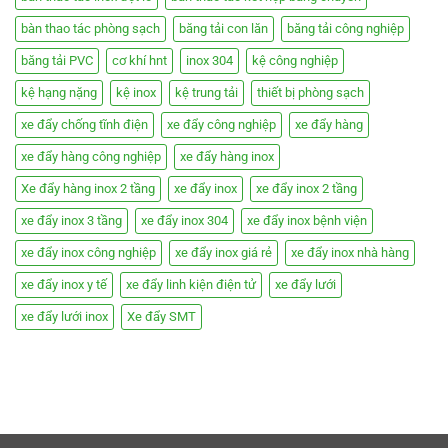
bàn thao tác phòng sạch
băng tải con lăn
băng tải công nghiệp
băng tải PVC
cơ khí hnt
inox 304
kệ công nghiệp
kệ hạng nặng
kệ inox
kệ trung tải
thiết bị phòng sạch
xe đẩy chống tĩnh điện
xe đẩy công nghiệp
xe đẩy hàng
xe đẩy hàng công nghiệp
xe đẩy hàng inox
Xe đẩy hàng inox 2 tầng
xe đẩy inox
xe đẩy inox 2 tầng
xe đẩy inox 3 tầng
xe đẩy inox 304
xe đẩy inox bệnh viện
xe đẩy inox công nghiệp
xe đẩy inox giá rẻ
xe đẩy inox nhà hàng
xe đẩy inox y tế
xe đẩy linh kiện điện tử
xe đẩy lưới
xe đẩy lưới inox
Xe đẩy SMT