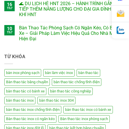
🌊 DU LỊCH HÈ HNT 2026 – HÀNH TRÌNH GẮN KẾT,
16
Th7
TIẾP THÊM NĂNG LƯỢNG CHO ĐẠI GIA ĐÌNH CƠ
KHÍ HNT
Bàn Thao Tác Phòng Sạch Có Ngăn Kéo, Có Bánh
10
Th7
Xe – Giải Pháp Làm Việc Hiệu Quả Cho Nhà Máy
Hiện Đại
TỪ KHÓA
bàn inox phòng sạch
bàn làm việc inox
bàn thao tác
Bàn thao tác băng chuyền
bàn thao tác chống tĩnh điện
bàn thao tác có bánh xe
bàn thao tác công nghiệp
bàn thao tác inox
bàn thao tác inox 304
bàn thao tác inox chống tĩnh điện
bàn thao tác inox có bánh xe
Bàn thao tác inox có ngăn kéo
Bàn thao tác inox phòng sạch
bàn thao tác inox đột lỗ
bàn thao tác kết hợp băng chuyền