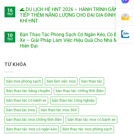
🌊 DU LỊCH HÈ HNT 2026 – HÀNH TRÌNH GẮN KẾT,
16
Th7
TIẾP THÊM NĂNG LƯỢNG CHO ĐẠI GIA ĐÌNH CƠ
KHÍ HNT
Bàn Thao Tác Phòng Sạch Có Ngăn Kéo, Có Bánh
10
Th7
Xe – Giải Pháp Làm Việc Hiệu Quả Cho Nhà Máy
Hiện Đại
TỪ KHÓA
bàn inox phòng sạch
bàn làm việc inox
bàn thao tác
Bàn thao tác băng chuyền
bàn thao tác chống tĩnh điện
bàn thao tác có bánh xe
bàn thao tác công nghiệp
bàn thao tác inox
bàn thao tác inox 304
bàn thao tác inox chống tĩnh điện
bàn thao tác inox có bánh xe
Bàn thao tác inox có ngăn kéo
Bàn thao tác inox phòng sạch