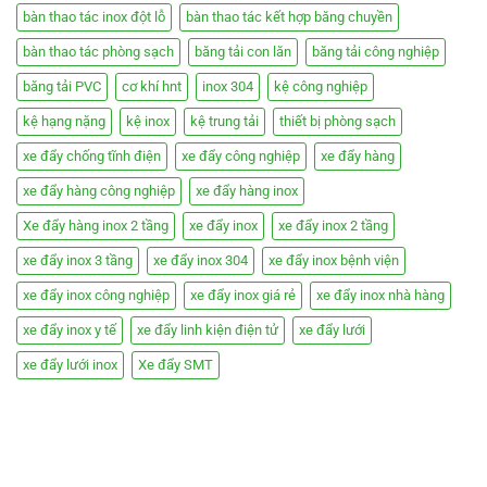
bàn thao tác inox đột lỗ
bàn thao tác kết hợp băng chuyền
bàn thao tác phòng sạch
băng tải con lăn
băng tải công nghiệp
băng tải PVC
cơ khí hnt
inox 304
kệ công nghiệp
kệ hạng nặng
kệ inox
kệ trung tải
thiết bị phòng sạch
xe đẩy chống tĩnh điện
xe đẩy công nghiệp
xe đẩy hàng
xe đẩy hàng công nghiệp
xe đẩy hàng inox
Xe đẩy hàng inox 2 tầng
xe đẩy inox
xe đẩy inox 2 tầng
xe đẩy inox 3 tầng
xe đẩy inox 304
xe đẩy inox bệnh viện
xe đẩy inox công nghiệp
xe đẩy inox giá rẻ
xe đẩy inox nhà hàng
xe đẩy inox y tế
xe đẩy linh kiện điện tử
xe đẩy lưới
xe đẩy lưới inox
Xe đẩy SMT