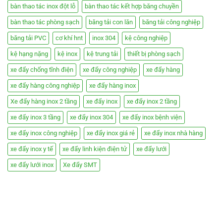
bàn thao tác inox đột lỗ
bàn thao tác kết hợp băng chuyền
bàn thao tác phòng sạch
băng tải con lăn
băng tải công nghiệp
băng tải PVC
cơ khí hnt
inox 304
kệ công nghiệp
kệ hạng nặng
kệ inox
kệ trung tải
thiết bị phòng sạch
xe đẩy chống tĩnh điện
xe đẩy công nghiệp
xe đẩy hàng
xe đẩy hàng công nghiệp
xe đẩy hàng inox
Xe đẩy hàng inox 2 tầng
xe đẩy inox
xe đẩy inox 2 tầng
xe đẩy inox 3 tầng
xe đẩy inox 304
xe đẩy inox bệnh viện
xe đẩy inox công nghiệp
xe đẩy inox giá rẻ
xe đẩy inox nhà hàng
xe đẩy inox y tế
xe đẩy linh kiện điện tử
xe đẩy lưới
xe đẩy lưới inox
Xe đẩy SMT