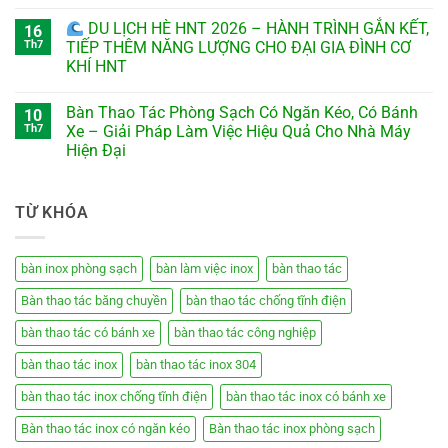
DU LỊCH HÈ HNT 2026 – HÀNH TRÌNH GẮN KẾT,
16
Th7
TIẾP THÊM NĂNG LƯỢNG CHO ĐẠI GIA ĐÌNH CƠ
KHÍ HNT
Bàn Thao Tác Phòng Sạch Có Ngăn Kéo, Có Bánh
10
Th7
Xe – Giải Pháp Làm Việc Hiệu Quả Cho Nhà Máy
Hiện Đại
TỪ KHÓA
bàn inox phòng sạch
bàn làm việc inox
bàn thao tác
Bàn thao tác băng chuyền
bàn thao tác chống tĩnh điện
bàn thao tác có bánh xe
bàn thao tác công nghiệp
bàn thao tác inox
bàn thao tác inox 304
bàn thao tác inox chống tĩnh điện
bàn thao tác inox có bánh xe
Bàn thao tác inox có ngăn kéo
Bàn thao tác inox phòng sạch