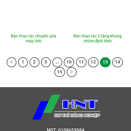
Bàn thao tác chuyên sửa
Bàn thao tác 2 tầng khung
máy tính
nhôm định hình
1
2
3
…
10
11
12
13
14
15
MST: 0108659084