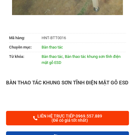
Mã hàng:
HNT-BTT0016
Chuyên mục:
Bàn thao tác
Từ khóa:
Bàn thao tác
,
Bàn thao tác khung sơn tĩnh điện
mặt gỗ ESD
BÀN THAO TÁC KHUNG SƠN TĨNH ĐIỆN MẶT GỖ ESD
LIÊN HỆ TRỰC TIẾP 0969.557.889
(Để có giá tốt nhất)