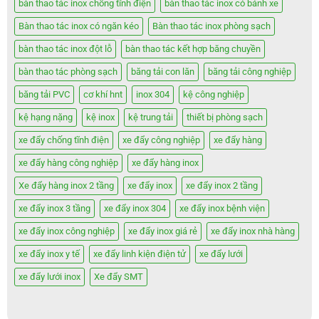
bàn thao tác inox chống tĩnh điện
bàn thao tác inox có bánh xe
Bàn thao tác inox có ngăn kéo
Bàn thao tác inox phòng sạch
bàn thao tác inox đột lỗ
bàn thao tác kết hợp băng chuyền
bàn thao tác phòng sạch
băng tải con lăn
băng tải công nghiệp
băng tải PVC
cơ khí hnt
inox 304
kệ công nghiệp
kệ hạng nặng
kệ inox
kệ trung tải
thiết bị phòng sạch
xe đẩy chống tĩnh điện
xe đẩy công nghiệp
xe đẩy hàng
xe đẩy hàng công nghiệp
xe đẩy hàng inox
Xe đẩy hàng inox 2 tầng
xe đẩy inox
xe đẩy inox 2 tầng
xe đẩy inox 3 tầng
xe đẩy inox 304
xe đẩy inox bệnh viện
xe đẩy inox công nghiệp
xe đẩy inox giá rẻ
xe đẩy inox nhà hàng
xe đẩy inox y tế
xe đẩy linh kiện điện tử
xe đẩy lưới
xe đẩy lưới inox
Xe đẩy SMT