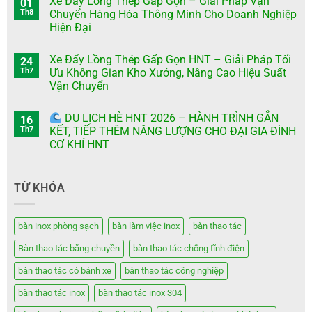
Xe Đẩy Lồng Thép Gấp Gọn – Giải Pháp Vận
01
Th8
Chuyển Hàng Hóa Thông Minh Cho Doanh Nghiệp
Hiện Đại
Xe Đẩy Lồng Thép Gấp Gọn HNT – Giải Pháp Tối
24
Th7
Ưu Không Gian Kho Xưởng, Nâng Cao Hiệu Suất
Vận Chuyển
DU LỊCH HÈ HNT 2026 – HÀNH TRÌNH GẮN
16
Th7
KẾT, TIẾP THÊM NĂNG LƯỢNG CHO ĐẠI GIA ĐÌNH
CƠ KHÍ HNT
TỪ KHÓA
bàn inox phòng sạch
bàn làm việc inox
bàn thao tác
Bàn thao tác băng chuyền
bàn thao tác chống tĩnh điện
bàn thao tác có bánh xe
bàn thao tác công nghiệp
bàn thao tác inox
bàn thao tác inox 304