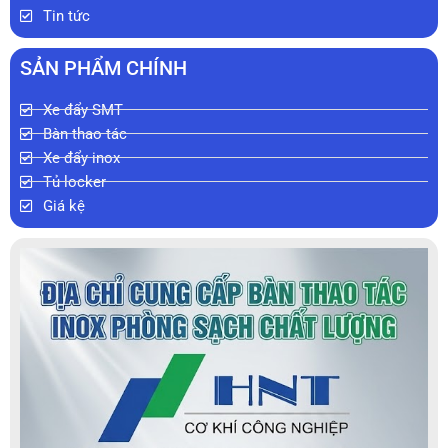
Tin tức
SẢN PHẨM CHÍNH
Xe đẩy SMT
Bàn thao tác
Xe đẩy inox
Tủ locker
Giá kệ