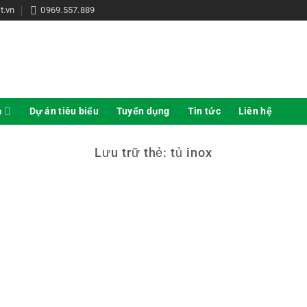
t.vn
0969.557.889
ụ
Dự án tiêu biểu
Tuyển dụng
Tin tức
Liên hệ
Lưu trữ thẻ:
tủ inox