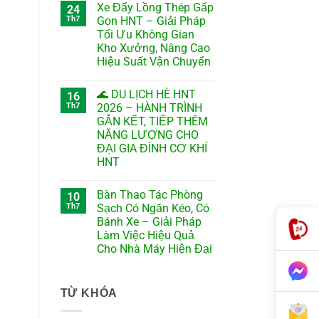
Xe Đẩy Lồng Thép Gấp
24
Th7
Gọn HNT – Giải Pháp
Tối Ưu Không Gian
Kho Xưởng, Nâng Cao
Hiệu Suất Vận Chuyển
🌊 DU LỊCH HÈ HNT
16
Th7
2026 – HÀNH TRÌNH
GẮN KẾT, TIẾP THÊM
NĂNG LƯỢNG CHO
ĐẠI GIA ĐÌNH CƠ KHÍ
HNT
Bàn Thao Tác Phòng
10
Th7
Sạch Có Ngăn Kéo, Có
Bánh Xe – Giải Pháp
Làm Việc Hiệu Quả
Cho Nhà Máy Hiện Đại
TỪ KHÓA