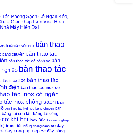
 Tác Phòng Sạch Có Ngăn Kéo,
Xe – Giải Pháp Làm Việc Hiệu
Nhà Máy Hiện Đại
bàn thao
sạch
bàn làm việc inox
bàn thao tác
c băng chuyền
iện
bàn
bàn thao tác có bánh xe
bàn thao tác
g nghiệp
bàn thao tác
o tác inox 304
ĩnh điện
bàn thao tác inox có
hao tác inox có ngăn
o tác inox phòng sạch
bàn
lỗ
bàn
bàn thao tác kết hợp băng chuyền
băng tải con lăn
băng tải công
h
cơ khí hnt
inox 304
C
kệ công nghiệp
xe đẩy
kệ trung tải
thiết bị phòng sạch
xe đẩy công nghiệp
xe đẩy hàng