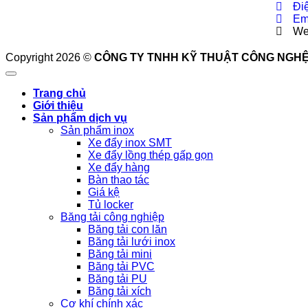
Đi
Em
We
Copyright 2026 ©
CÔNG TY TNHH KỸ THUẬT CÔNG NGHỆ HNT
Trang chủ
Giới thiệu
Sản phẩm dịch vụ
Sản phẩm inox
Xe đẩy inox SMT
Xe đẩy lồng thép gấp gọn
Xe đẩy hàng
Bàn thao tác
Giá kệ
Tủ locker
Băng tải công nghiệp
Băng tải con lăn
Băng tải lưới inox
Băng tải mini
Băng tải PVC
Băng tải PU
Băng tải xích
Cơ khí chính xác