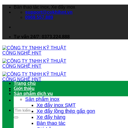
Bàn thao tác inox, Xe đẩy inox
support@cokhihnt.vn
0969.557.889
Tư vấn 24/7: 0373.224.888
Trang chủ
Giới thiệu
Sản phẩm dịch vụ
Sản phẩm inox
Xe đẩy inox SMT
Xe đẩy lồng thép gấp gọn
Xe đẩy hàng
Bàn thao tác