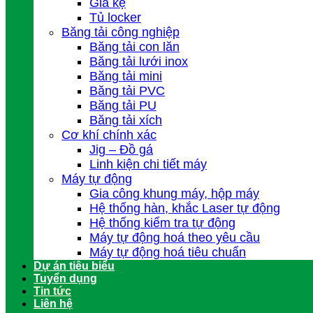
Giá kệ
Tủ locker
Băng tải công nghiệp
Băng tải con lăn
Băng tải lưới inox
Băng tải mini
Băng tải PVC
Băng tải PU
Băng tải xích
Cơ khí chính xác
Jig – Đồ gá
Linh kiện chi tiết máy
Máy tự động
Gia công khung máy, hộp máy
Hệ thống hàn, khắc Laser tự động
Hệ thống kiểm tra tự động
Máy tự động hoá theo yêu cầu
Máy tự động hoá tiêu chuẩn
Dự án tiêu biểu
Tuyển dụng
Tin tức
Liên hệ