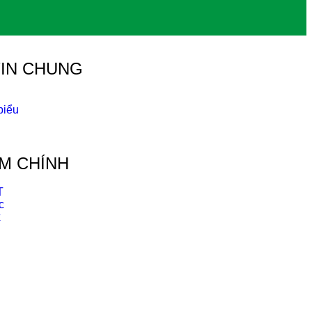
IN CHUNG
biểu
g
M CHÍNH
T
c
x