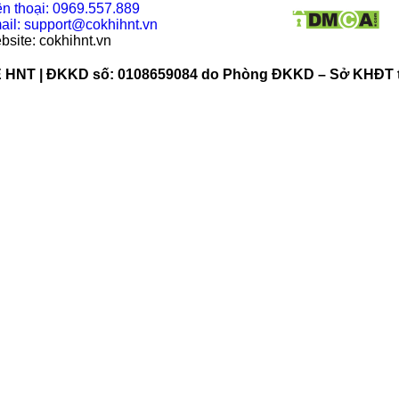
ện thoại: 0969.557.889
ail: support@cokhihnt.vn
bsite: cokhihnt.vn
 | ĐKKD số: 0108659084 do Phòng ĐKKD – Sở KHĐT thà