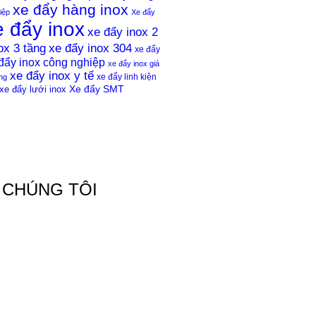
xe đẩy hàng inox
iệp
Xe đẩy
e đẩy inox
xe đẩy inox 2
ox 3 tầng
xe đẩy inox 304
xe đẩy
đẩy inox công nghiệp
xe đẩy inox giá
xe đẩy inox y tế
xe đẩy linh kiện
ng
xe đẩy lưới inox
Xe đẩy SMT
 CHÚNG TÔI