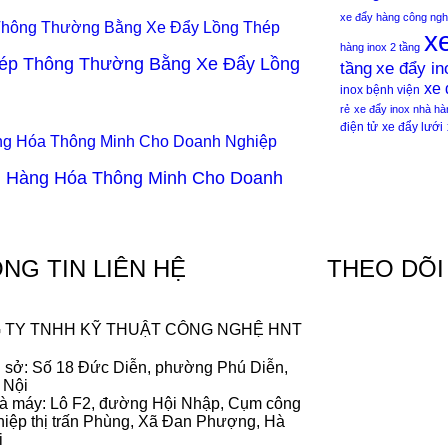
xe đẩy hàng công ngh
x
hàng inox 2 tầng
hép Thông Thường Bằng Xe Đẩy Lồng
xe đẩy in
tầng
xe 
inox bệnh viện
rẻ
xe đẩy inox nhà hà
điện tử
xe đẩy lưới
n Hàng Hóa Thông Minh Cho Doanh
NG TIN LIÊN HỆ
THEO DÕI
 TY TNHH KỸ THUẬT CÔNG NGHỆ HNT
ụ sở: Số 18 Đức Diễn, phường Phú Diễn,
 Nội
à máy: Lô F2, đường Hội Nhập, Cụm công
hiệp thị trấn Phùng, Xã Đan Phượng, Hà
i