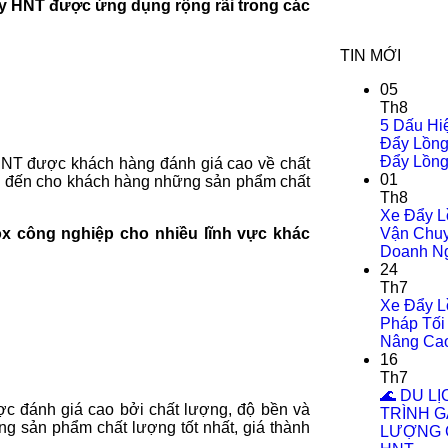
ty HNT được ứng dụng rộng rãi trong các
TIN MỚI
05
Th8
5 Dấu Hi
Đẩy Lồng
Đẩy Lồng
HNT được khách hàng đánh giá cao về chất
01
ng đến cho khách hàng những sản phẩm chất
Th8
Xe Đẩy L
x công nghiệp cho nhiều lĩnh vực khác
Vận Chuy
Doanh Ng
24
Th7
Xe Đẩy L
Pháp Tối
Nâng Cao
16
Th7
🌊 DU L
c đánh giá cao bởi chất lượng, độ bền và
TRÌNH G
 sản phẩm chất lượng tốt nhất, giá thành
LƯỢNG C