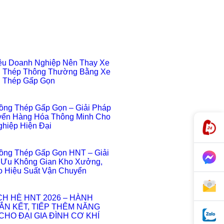
ệu Doanh Nghiệp Nên Thay Xe
 Thép Thông Thường Bằng Xe
 Thép Gấp Gọn
ồng Thép Gấp Gọn – Giải Pháp
ển Hàng Hóa Thông Minh Cho
hiệp Hiện Đại
ồng Thép Gấp Gọn HNT – Giải
 Ưu Không Gian Kho Xưởng,
 Hiệu Suất Vận Chuyển
ỊCH HÈ HNT 2026 – HÀNH
ẮN KẾT, TIẾP THÊM NĂNG
HO ĐẠI GIA ĐÌNH CƠ KHÍ