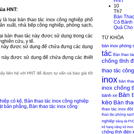
HNT
10
của HNT:
Th7
Bàn Thao
 là loại bàn thao tác inox công nghiệp phổ
Có Bánh 
sản xuất, nhà bếp công nghiệp, phòng sạch,
Quả Cho 
ại bàn thao tác này được sử dụng trong các
TỪ KHÓA
nghiên cứu, y tế.
bàn inox phòng 
tác này được sử dụng để chứa đựng các dụng
tác
Bàn thao tá
ác này được sử dụng để chứa đựng các thiết
chống tĩnh đ
thao tác côn
y liên hệ với HNT để được tư vấn và báo giá tốt
inox
bàn tha
inox chống t
Bàn t
bánh xe
hiệp có kệ
,
Bàn thao tác inox công nghiệp
kéo
Bàn tha
ặt bàn phẳng
,
Bàn thao tác inox công
thao tác inox đột 
thao tác phòng sạc
nghiệp
băng tải PV
kệ hạng nặng
kệ inox
chống tĩnh điện