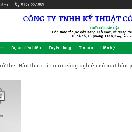
nt.vn
0969.557.889
Dự án tiêu biểu
Tuyển dụng
Tin tức
Liên hệ
trữ thẻ:
Bàn thao tác inox công nghiệp có mặt bàn 