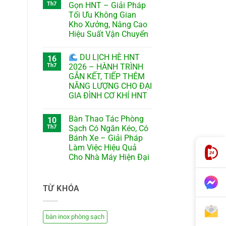
Th7
Gọn HNT – Giải Pháp
Tối Ưu Không Gian
Kho Xưởng, Nâng Cao
Hiệu Suất Vận Chuyển
DU LỊCH HÈ HNT
16
Th7
2026 – HÀNH TRÌNH
GẮN KẾT, TIẾP THÊM
NĂNG LƯỢNG CHO ĐẠI
GIA ĐÌNH CƠ KHÍ HNT
Bàn Thao Tác Phòng
10
Th7
Sạch Có Ngăn Kéo, Có
Bánh Xe – Giải Pháp
Làm Việc Hiệu Quả
Cho Nhà Máy Hiện Đại
TỪ KHÓA
bàn inox phòng sạch