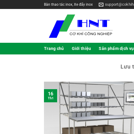
support@cokhih
Bàn thao tác inox, Xe đẩy inox
Trang chủ
Giới thiệu
Sản phẩm dịch vụ
Lưu 
16
Th1