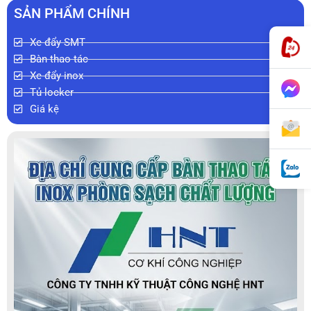
SẢN PHẨM CHÍNH
Xe đẩy SMT
Bàn thao tác
Xe đẩy inox
Tủ locker
Giá kệ