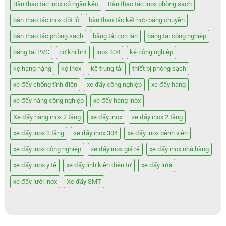
Bàn thao tác inox có ngăn kéo
Bàn thao tác inox phòng sạch
bàn thao tác inox đột lỗ
bàn thao tác kết hợp băng chuyền
bàn thao tác phòng sạch
băng tải con lăn
băng tải công nghiệp
băng tải PVC
cơ khí hnt
inox 304
kệ công nghiệp
kệ hạng nặng
kệ inox
kệ trung tải
thiết bị phòng sạch
xe đẩy chống tĩnh điện
xe đẩy công nghiệp
xe đẩy hàng
xe đẩy hàng công nghiệp
xe đẩy hàng inox
Xe đẩy hàng inox 2 tầng
xe đẩy inox
xe đẩy inox 2 tầng
xe đẩy inox 3 tầng
xe đẩy inox 304
xe đẩy inox bệnh viện
xe đẩy inox công nghiệp
xe đẩy inox giá rẻ
xe đẩy inox nhà hàng
xe đẩy inox y tế
xe đẩy linh kiện điện tử
xe đẩy lưới
xe đẩy lưới inox
Xe đẩy SMT