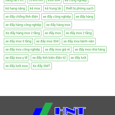
băng tải PVC
cơ khí hnt
inox 304
kệ công nghiệp
kệ hạng nặng
kệ inox
kệ trung tải
thiết bị phòng sạch
xe đẩy chống tĩnh điện
xe đẩy công nghiệp
xe đẩy hàng
xe đẩy hàng công nghiệp
xe đẩy hàng inox
Xe đẩy hàng inox 2 tầng
xe đẩy inox
xe đẩy inox 2 tầng
xe đẩy inox 3 tầng
xe đẩy inox 304
xe đẩy inox bệnh viện
xe đẩy inox công nghiệp
xe đẩy inox giá rẻ
xe đẩy inox nhà hàng
xe đẩy inox y tế
xe đẩy linh kiện điện tử
xe đẩy lưới
xe đẩy lưới inox
Xe đẩy SMT