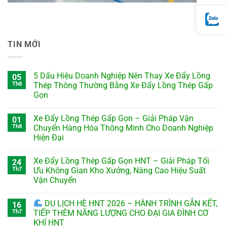
TIN MỚI
5 Dấu Hiệu Doanh Nghiệp Nên Thay Xe Đẩy Lồng
05
Th8
Thép Thông Thường Bằng Xe Đẩy Lồng Thép Gấp
Gọn
Xe Đẩy Lồng Thép Gấp Gọn – Giải Pháp Vận
01
Th8
Chuyển Hàng Hóa Thông Minh Cho Doanh Nghiệp
Hiện Đại
Xe Đẩy Lồng Thép Gấp Gọn HNT – Giải Pháp Tối
24
Th7
Ưu Không Gian Kho Xưởng, Nâng Cao Hiệu Suất
Vận Chuyển
DU LỊCH HÈ HNT 2026 – HÀNH TRÌNH GẮN KẾT,
16
Th7
TIẾP THÊM NĂNG LƯỢNG CHO ĐẠI GIA ĐÌNH CƠ
KHÍ HNT