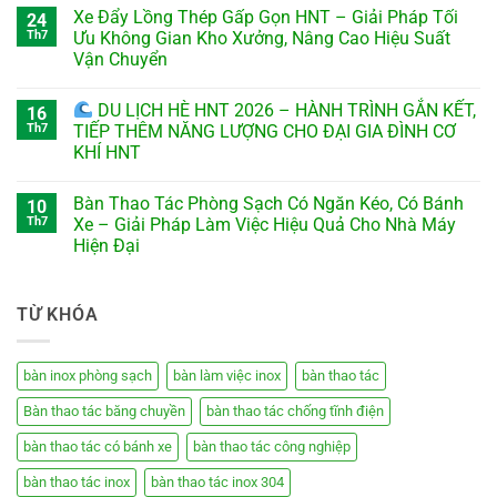
Xe Đẩy Lồng Thép Gấp Gọn HNT – Giải Pháp Tối
24
Th7
Ưu Không Gian Kho Xưởng, Nâng Cao Hiệu Suất
Vận Chuyển
DU LỊCH HÈ HNT 2026 – HÀNH TRÌNH GẮN KẾT,
16
Th7
TIẾP THÊM NĂNG LƯỢNG CHO ĐẠI GIA ĐÌNH CƠ
KHÍ HNT
Bàn Thao Tác Phòng Sạch Có Ngăn Kéo, Có Bánh
10
Th7
Xe – Giải Pháp Làm Việc Hiệu Quả Cho Nhà Máy
Hiện Đại
TỪ KHÓA
bàn inox phòng sạch
bàn làm việc inox
bàn thao tác
Bàn thao tác băng chuyền
bàn thao tác chống tĩnh điện
bàn thao tác có bánh xe
bàn thao tác công nghiệp
bàn thao tác inox
bàn thao tác inox 304