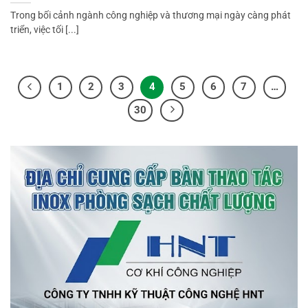
Trong bối cảnh ngành công nghiệp và thương mại ngày càng phát
triển, việc tối [...]
1
2
3
4
5
6
7
…
30