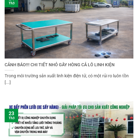
Th3
CẢNH BÁO!!! CHI TIẾT NHỎ GÂY HÒNG CẢ LÔ LINH KIỆN
Trong môi trường sản xuất linh kiện điện tử, có một rủi ro luôn tồn
[...]
23
Th3