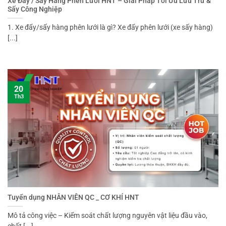
Xe Đẩy / Sấy Hàng Phên Lưới HNT – Giải Pháp Tối Ưu Lưu Trữ &
Sấy Công Nghiệp
1. Xe đẩy/sấy hàng phên lưới là gì? Xe đẩy phên lưới (xe sấy hàng)
[...]
20
Th3
Tuyển dụng NHÂN VIÊN QC _ CƠ KHÍ HNT
Mô tả công việc – Kiểm soát chất lượng nguyên vật liệu đầu vào,