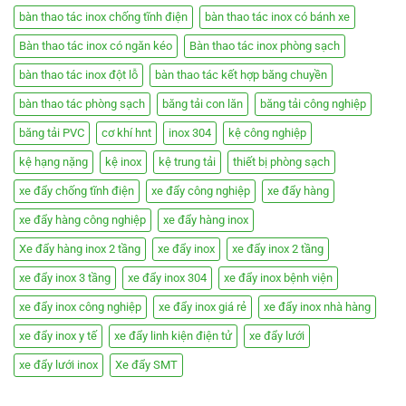
bàn thao tác inox chống tĩnh điện
bàn thao tác inox có bánh xe
Bàn thao tác inox có ngăn kéo
Bàn thao tác inox phòng sạch
bàn thao tác inox đột lỗ
bàn thao tác kết hợp băng chuyền
bàn thao tác phòng sạch
băng tải con lăn
băng tải công nghiệp
băng tải PVC
cơ khí hnt
inox 304
kệ công nghiệp
kệ hạng nặng
kệ inox
kệ trung tải
thiết bị phòng sạch
xe đẩy chống tĩnh điện
xe đẩy công nghiệp
xe đẩy hàng
xe đẩy hàng công nghiệp
xe đẩy hàng inox
Xe đẩy hàng inox 2 tầng
xe đẩy inox
xe đẩy inox 2 tầng
xe đẩy inox 3 tầng
xe đẩy inox 304
xe đẩy inox bệnh viện
xe đẩy inox công nghiệp
xe đẩy inox giá rẻ
xe đẩy inox nhà hàng
xe đẩy inox y tế
xe đẩy linh kiện điện tử
xe đẩy lưới
xe đẩy lưới inox
Xe đẩy SMT