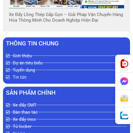
Xe Đẩy Lồng Thép Gấp Gọn – Giải Pháp Vận Chuyển Hàng
Hóa Thông Minh Cho Doanh Nghiệp Hiện Đại
THÔNG TIN CHUNG
Giới thiệu
Dự án tiêu biểu
Tuyển dụng
Tin tức
SẢN PHẨM CHÍNH
Xe đẩy SMT
Bàn thao tác
Xe đẩy inox
Tủ locker