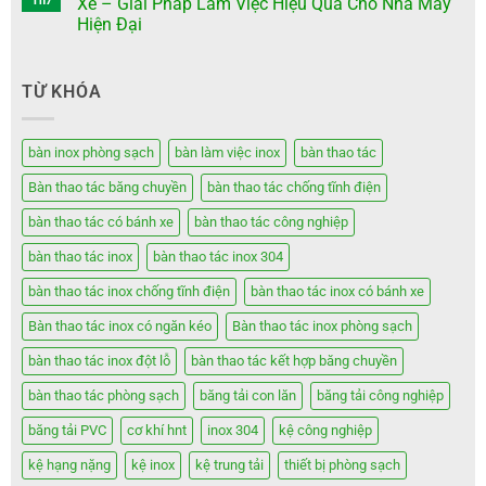
Th7
Xe – Giải Pháp Làm Việc Hiệu Quả Cho Nhà Máy
Hiện Đại
TỪ KHÓA
bàn inox phòng sạch
bàn làm việc inox
bàn thao tác
Bàn thao tác băng chuyền
bàn thao tác chống tĩnh điện
bàn thao tác có bánh xe
bàn thao tác công nghiệp
bàn thao tác inox
bàn thao tác inox 304
bàn thao tác inox chống tĩnh điện
bàn thao tác inox có bánh xe
Bàn thao tác inox có ngăn kéo
Bàn thao tác inox phòng sạch
bàn thao tác inox đột lỗ
bàn thao tác kết hợp băng chuyền
bàn thao tác phòng sạch
băng tải con lăn
băng tải công nghiệp
băng tải PVC
cơ khí hnt
inox 304
kệ công nghiệp
kệ hạng nặng
kệ inox
kệ trung tải
thiết bị phòng sạch