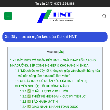
Tư vấn 24/7: 0373.224.888
Xe đẩy inox có ngăn kéo của Cơ khí HNT
Mục lục
[
Ẩn
]
1
XE ĐẨY INOX CÓ NGĂN KÉO HNT – GIẢI PHÁP TỐI ƯU CHO
NHÀ XƯỞNG, BẾP CÔNG NGHIỆP & KHO HÀNG HIỆN ĐẠI
1.1
“Một chiếc xe đẩy tốt không chỉ giúp vận chuyển hàng hóa
– mà còn nâng tầm hiệu suất làm việc!”
1.2
XE ĐẨY INOX CÓ NGĂN KÉO CỦA HNT – BỀN ĐẸP,
CHUYÊN NGHIỆP, TỐI ƯU CÔNG NĂNG
1.2.1
CHẤT LƯỢNG VƯỢT TRỘI
1.2.2
THIẾT KẾ HIỆN ĐẠI – CỰC KỲ TIỆN LỢI
1.2.3
BẢO HÀNH UY TÍN
1.2.4
GIAO NHẬN NHANH TOÀN QUỐC