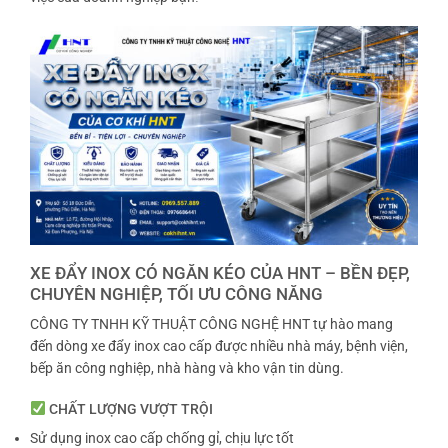
XE ĐẨY INOX CÓ NGĂN KÉO CỦA HNT – BỀN ĐẸP,
CHUYÊN NGHIỆP, TỐI ƯU CÔNG NĂNG
CÔNG TY TNHH KỸ THUẬT CÔNG NGHỆ HNT tự hào mang
đến dòng xe đẩy inox cao cấp được nhiều nhà máy, bệnh viện,
bếp ăn công nghiệp, nhà hàng và kho vận tin dùng.
CHẤT LƯỢNG VƯỢT TRỘI
Sử dụng inox cao cấp chống gỉ, chịu lực tốt