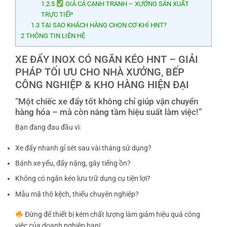
1.2.5
GIÁ CẢ CẠNH TRANH – XƯỞNG SẢN XUẤT
TRỰC TIẾP
1.3
TẠI SAO KHÁCH HÀNG CHỌN CƠ KHÍ HNT?
2
THÔNG TIN LIÊN HỆ
XE ĐẨY INOX CÓ NGĂN KÉO HNT – GIẢI
PHÁP TỐI ƯU CHO NHÀ XƯỞNG, BẾP
CÔNG NGHIỆP & KHO HÀNG HIỆN ĐẠI
“Một chiếc xe đẩy tốt không chỉ giúp vận chuyển
hàng hóa – mà còn nâng tầm hiệu suất làm việc!”
Bạn đang đau đầu vì:
Xe đẩy nhanh gỉ sét sau vài tháng sử dụng?
Bánh xe yếu, đẩy nặng, gây tiếng ồn?
Không có ngăn kéo lưu trữ dụng cụ tiện lợi?
Mẫu mã thô kệch, thiếu chuyên nghiệp?
Đừng để thiết bị kém chất lượng làm giảm hiệu quả công
việc của doanh nghiệp bạn!