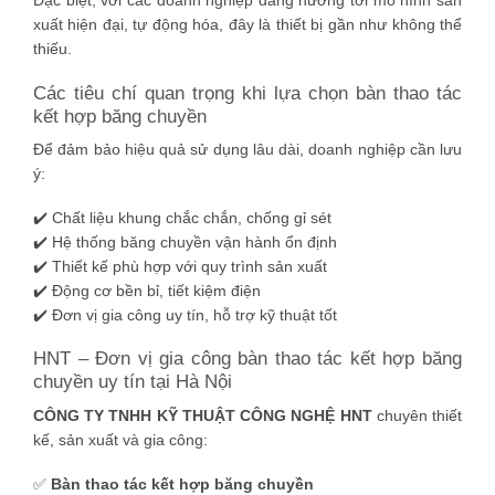
Đặc biệt, với các doanh nghiệp đang hướng tới mô hình sản
xuất hiện đại, tự động hóa, đây là thiết bị gần như không thể
thiếu.
Các tiêu chí quan trọng khi lựa chọn bàn thao tác
kết hợp băng chuyền
Để đảm bảo hiệu quả sử dụng lâu dài, doanh nghiệp cần lưu
ý:
✔️ Chất liệu khung chắc chắn, chống gỉ sét
✔️ Hệ thống băng chuyền vận hành ổn định
✔️ Thiết kế phù hợp với quy trình sản xuất
✔️ Động cơ bền bỉ, tiết kiệm điện
✔️ Đơn vị gia công uy tín, hỗ trợ kỹ thuật tốt
HNT – Đơn vị gia công bàn thao tác kết hợp băng
chuyền uy tín tại Hà Nội
CÔNG TY TNHH KỸ THUẬT CÔNG NGHỆ HNT
chuyên thiết
kế, sản xuất và gia công:
✅
Bàn thao tác kết hợp băng chuyền