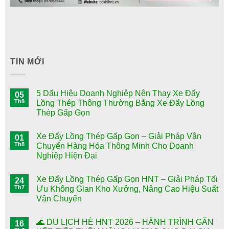
TIN MỚI
5 Dấu Hiệu Doanh Nghiệp Nên Thay Xe Đẩy
05
Th8
Lồng Thép Thông Thường Bằng Xe Đẩy Lồng
Thép Gấp Gọn
Xe Đẩy Lồng Thép Gấp Gọn – Giải Pháp Vận
01
Th8
Chuyển Hàng Hóa Thông Minh Cho Doanh
Nghiệp Hiện Đại
Xe Đẩy Lồng Thép Gấp Gọn HNT – Giải Pháp Tối
24
Th7
Ưu Không Gian Kho Xưởng, Nâng Cao Hiệu Suất
Vận Chuyển
🌊 DU LỊCH HÈ HNT 2026 – HÀNH TRÌNH GẮN
16