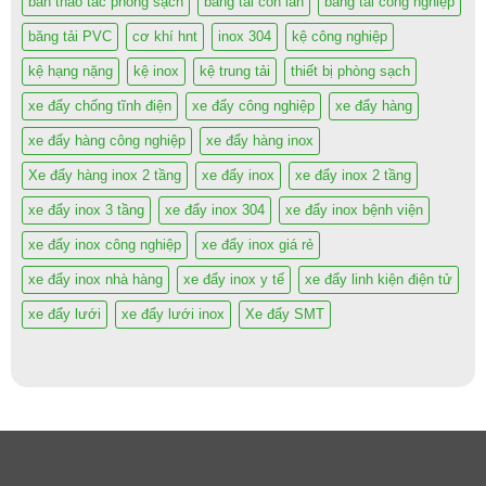
bàn thao tác phòng sạch
băng tải con lăn
băng tải công nghiệp
băng tải PVC
cơ khí hnt
inox 304
kệ công nghiệp
kệ hạng nặng
kệ inox
kệ trung tải
thiết bị phòng sạch
xe đẩy chống tĩnh điện
xe đẩy công nghiệp
xe đẩy hàng
xe đẩy hàng công nghiệp
xe đẩy hàng inox
Xe đẩy hàng inox 2 tầng
xe đẩy inox
xe đẩy inox 2 tầng
xe đẩy inox 3 tầng
xe đẩy inox 304
xe đẩy inox bệnh viện
xe đẩy inox công nghiệp
xe đẩy inox giá rẻ
xe đẩy inox nhà hàng
xe đẩy inox y tế
xe đẩy linh kiện điện tử
xe đẩy lưới
xe đẩy lưới inox
Xe đẩy SMT