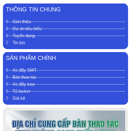
THÔNG TIN CHUNG
Giới thiệu
Dự án tiêu biểu
Tuyển dụng
Tin tức
SẢN PHẨM CHÍNH
Xe đẩy SMT
Bàn thao tác
Xe đẩy inox
Tủ locker
Giá kệ