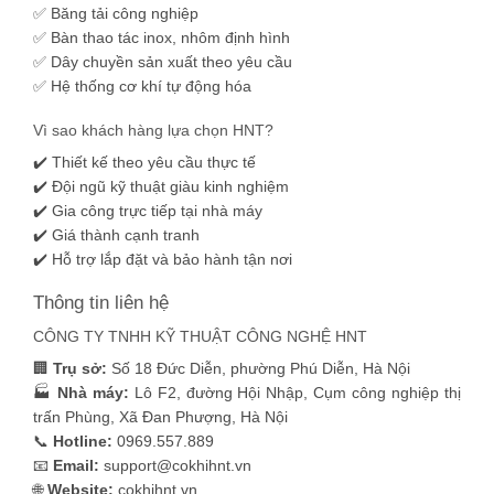
✅ Băng tải công nghiệp
✅ Bàn thao tác inox, nhôm định hình
✅ Dây chuyền sản xuất theo yêu cầu
✅ Hệ thống cơ khí tự động hóa
Vì sao khách hàng lựa chọn HNT?
✔️ Thiết kế theo yêu cầu thực tế
✔️ Đội ngũ kỹ thuật giàu kinh nghiệm
✔️ Gia công trực tiếp tại nhà máy
✔️ Giá thành cạnh tranh
✔️ Hỗ trợ lắp đặt và bảo hành tận nơi
Thông tin liên hệ
CÔNG TY TNHH KỸ THUẬT CÔNG NGHỆ HNT
🏢
Trụ sở:
Số 18 Đức Diễn, phường Phú Diễn, Hà Nội
🏭
Nhà máy:
Lô F2, đường Hội Nhập, Cụm công nghiệp thị
trấn Phùng, Xã Đan Phượng, Hà Nội
📞
Hotline:
0969.557.889
📧
Email:
support@cokhihnt.vn
🌐
Website:
cokhihnt.vn