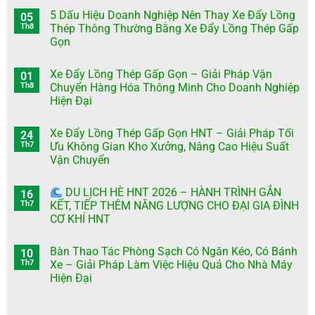
5 Dấu Hiệu Doanh Nghiệp Nên Thay Xe Đẩy Lồng
05
Th8
Thép Thông Thường Bằng Xe Đẩy Lồng Thép Gấp
Gọn
Xe Đẩy Lồng Thép Gấp Gọn – Giải Pháp Vận
01
Th8
Chuyển Hàng Hóa Thông Minh Cho Doanh Nghiệp
Hiện Đại
Xe Đẩy Lồng Thép Gấp Gọn HNT – Giải Pháp Tối
24
Th7
Ưu Không Gian Kho Xưởng, Nâng Cao Hiệu Suất
Vận Chuyển
DU LỊCH HÈ HNT 2026 – HÀNH TRÌNH GẮN
16
Th7
KẾT, TIẾP THÊM NĂNG LƯỢNG CHO ĐẠI GIA ĐÌNH
CƠ KHÍ HNT
Bàn Thao Tác Phòng Sạch Có Ngăn Kéo, Có Bánh
10
Th7
Xe – Giải Pháp Làm Việc Hiệu Quả Cho Nhà Máy
Hiện Đại