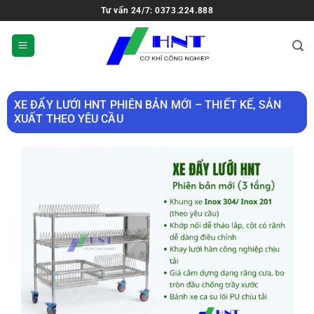
Tư vấn 24/7: 0373.224.888
XE ĐẨY LƯỚI HNT PHIÊN BẢN MỚI – THIẾT KẾ, SẢN
XUẤT THEO YÊU CẦU