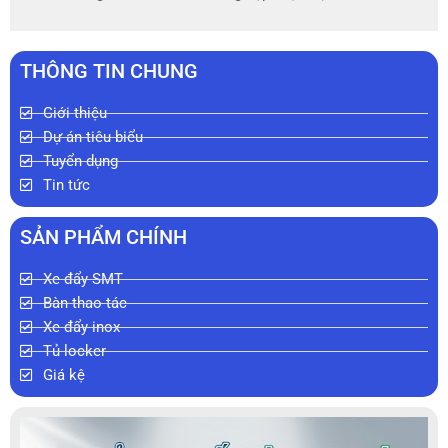
THÔNG TIN CHUNG
Giới thiệu
Dự án tiêu biểu
Tuyển dụng
Tin tức
SẢN PHẨM CHÍNH
Xe đẩy SMT
Bàn thao tác
Xe đẩy inox
Tủ locker
Giá kệ