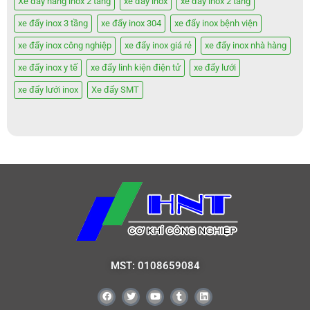
Xe đẩy hàng inox 2 tầng
xe đẩy inox
xe đẩy inox 2 tầng
xe đẩy inox 3 tầng
xe đẩy inox 304
xe đẩy inox bệnh viện
xe đẩy inox công nghiệp
xe đẩy inox giá rẻ
xe đẩy inox nhà hàng
xe đẩy inox y tế
xe đẩy linh kiện điện tử
xe đẩy lưới
xe đẩy lưới inox
Xe đẩy SMT
MST: 0108659084