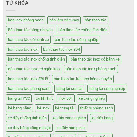
TỪ KHÓA
bàn inox phòng sạch
bàn làm việc inox
bàn thao tác
Bàn thao tác băng chuyền
bàn thao tác chống tĩnh điện
bàn thao tác có bánh xe
bàn thao tác công nghiệp
bàn thao tác inox
bàn thao tác inox 304
bàn thao tác inox chống tĩnh điện
bàn thao tác inox có bánh xe
Bàn thao tác inox có ngăn kéo
Bàn thao tác inox phòng sạch
bàn thao tác inox đột lỗ
bàn thao tác kết hợp băng chuyền
bàn thao tác phòng sạch
băng tải con lăn
băng tải công nghiệp
băng tải PVC
cơ khí hnt
inox 304
kệ công nghiệp
kệ hạng nặng
kệ inox
kệ trung tải
thiết bị phòng sạch
xe đẩy chống tĩnh điện
xe đẩy công nghiệp
xe đẩy hàng
xe đẩy hàng công nghiệp
xe đẩy hàng inox