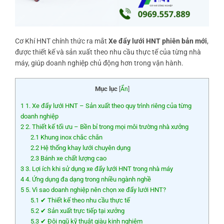
Cơ Khí HNT chính thức ra mắt
Xe đẩy lưới HNT phiên bản mới
,
được thiết kế và sản xuất theo nhu cầu thực tế của từng nhà
máy, giúp doanh nghiệp chủ động hơn trong vận hành.
Mục lục
[
Ẩn
]
1
1. Xe đẩy lưới HNT – Sản xuất theo quy trình riêng của từng
doanh nghiệp
2
2. Thiết kế tối ưu – Bền bỉ trong mọi môi trường nhà xưởng
2.1
Khung inox chắc chắn
2.2
Hệ thống khay lưới chuyên dụng
2.3
Bánh xe chất lượng cao
3
3. Lợi ích khi sử dụng xe đẩy lưới HNT trong nhà máy
4
4. Ứng dụng đa dạng trong nhiều ngành nghề
5
5. Vì sao doanh nghiệp nên chọn xe đẩy lưới HNT?
5.1
✔ Thiết kế theo nhu cầu thực tế
5.2
✔ Sản xuất trực tiếp tại xưởng
5.3
✔ Đội ngũ kỹ thuật giàu kinh nghiệm