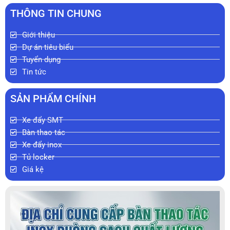
THÔNG TIN CHUNG
Giới thiệu
Dự án tiêu biểu
Tuyển dụng
Tin tức
SẢN PHẨM CHÍNH
Xe đẩy SMT
Bàn thao tác
Xe đẩy inox
Tủ locker
Giá kệ