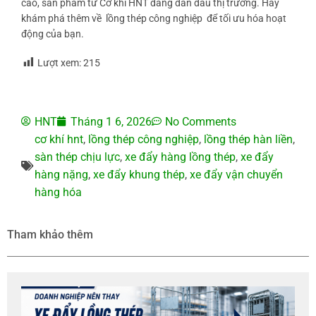
cao, sản phẩm từ Cơ khí HNT đang dẫn đầu thị trường. Hãy
khám phá thêm về
lồng thép công nghiệp
để tối ưu hóa hoạt
động của bạn.
Lượt xem:
215
HNT
Tháng 1 6, 2026
No Comments
cơ khí hnt
,
lồng thép công nghiệp
,
lồng thép hàn liền
,
sàn thép chịu lực
,
xe đẩy hàng lồng thép
,
xe đẩy
hàng nặng
,
xe đẩy khung thép
,
xe đẩy vận chuyển
hàng hóa
Tham khảo thêm