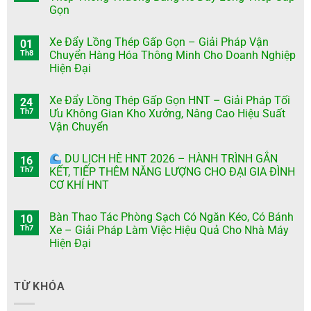
Gọn
Xe Đẩy Lồng Thép Gấp Gọn – Giải Pháp Vận
01
Th8
Chuyển Hàng Hóa Thông Minh Cho Doanh Nghiệp
Hiện Đại
Xe Đẩy Lồng Thép Gấp Gọn HNT – Giải Pháp Tối
24
Th7
Ưu Không Gian Kho Xưởng, Nâng Cao Hiệu Suất
Vận Chuyển
DU LỊCH HÈ HNT 2026 – HÀNH TRÌNH GẮN
16
Th7
KẾT, TIẾP THÊM NĂNG LƯỢNG CHO ĐẠI GIA ĐÌNH
CƠ KHÍ HNT
Bàn Thao Tác Phòng Sạch Có Ngăn Kéo, Có Bánh
10
Th7
Xe – Giải Pháp Làm Việc Hiệu Quả Cho Nhà Máy
Hiện Đại
TỪ KHÓA