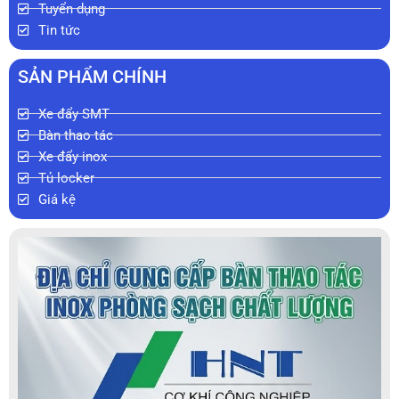
Tuyển dụng
Tin tức
SẢN PHẨM CHÍNH
Xe đẩy SMT
Bàn thao tác
Xe đẩy inox
Tủ locker
Giá kệ