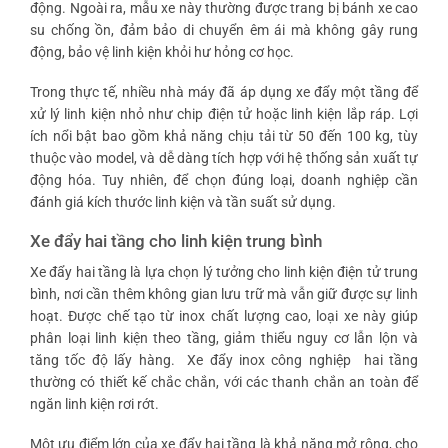
động. Ngoài ra, mẫu xe này thường được trang bị bánh xe cao
su chống ồn, đảm bảo di chuyển êm ái mà không gây rung
động, bảo vệ linh kiện khỏi hư hỏng cơ học.
Trong thực tế, nhiều nhà máy đã áp dụng xe đẩy một tầng để
xử lý linh kiện nhỏ như chip điện tử hoặc linh kiện lắp ráp. Lợi
ích nổi bật bao gồm khả năng chịu tải từ 50 đến 100 kg, tùy
thuộc vào model, và dễ dàng tích hợp với hệ thống sản xuất tự
động hóa. Tuy nhiên, để chọn đúng loại, doanh nghiệp cần
đánh giá kích thước linh kiện và tần suất sử dụng.
Xe đẩy hai tầng cho linh kiện trung bình
Xe đẩy hai tầng là lựa chọn lý tưởng cho linh kiện điện tử trung
bình, nơi cần thêm không gian lưu trữ mà vẫn giữ được sự linh
hoạt. Được chế tạo từ inox chất lượng cao, loại xe này giúp
phân loại linh kiện theo tầng, giảm thiểu nguy cơ lẫn lộn và
tăng tốc độ lấy hàng.
Xe đẩy inox công nghiệp
hai tầng
thường có thiết kế chắc chắn, với các thanh chắn an toàn để
ngăn linh kiện rơi rớt.
Một ưu điểm lớn của xe đẩy hai tầng là khả năng mở rộng, cho