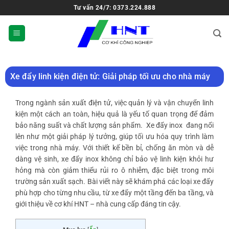
Tư vấn 24/7: 0373.224.888
Xe đẩy linh kiện điện tử: Giải pháp tối ưu cho nhà máy
Trong ngành sản xuất điện tử, việc quản lý và vận chuyển linh
kiện một cách an toàn, hiệu quả là yếu tố quan trọng để đảm
bảo năng suất và chất lượng sản phẩm.
Xe đẩy inox
đang nổi
lên như một giải pháp lý tưởng, giúp tối ưu hóa quy trình làm
việc trong nhà máy. Với thiết kế bền bỉ, chống ăn mòn và dễ
dàng vệ sinh, xe đẩy inox không chỉ bảo vệ linh kiện khỏi hư
hỏng mà còn giảm thiểu rủi ro ô nhiễm, đặc biệt trong môi
trường sản xuất sạch. Bài viết này sẽ khám phá các loại xe đẩy
phù hợp cho từng nhu cầu, từ xe đẩy một tầng đến ba tầng, và
giới thiệu về cơ khí HNT – nhà cung cấp đáng tin cậy.