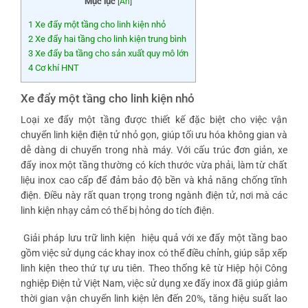
Mục lục
[
Ẩn
]
1
Xe đẩy một tầng cho linh kiện nhỏ
2
Xe đẩy hai tầng cho linh kiện trung bình
3
Xe đẩy ba tầng cho sản xuất quy mô lớn
4
Cơ khí HNT
Xe đẩy một tầng cho linh kiện nhỏ
Loại xe đẩy một tầng được thiết kế đặc biệt cho việc vận
chuyển linh kiện điện tử nhỏ gọn, giúp tối ưu hóa không gian và
dễ dàng di chuyển trong nhà máy. Với cấu trúc đơn giản, xe
đẩy inox một tầng thường có kích thước vừa phải, làm từ chất
liệu inox cao cấp để đảm bảo độ bền và khả năng chống tĩnh
điện. Điều này rất quan trọng trong ngành điện tử, nơi mà các
linh kiện nhạy cảm có thể bị hỏng do tích điện.
Giải pháp lưu trữ linh kiện
hiệu quả với xe đẩy một tầng bao
gồm việc sử dụng các khay inox có thể điều chỉnh, giúp sắp xếp
linh kiện theo thứ tự ưu tiên. Theo thống kê từ Hiệp hội Công
nghiệp Điện tử Việt Nam, việc sử dụng xe đẩy inox đã giúp giảm
thời gian vận chuyển linh kiện lên đến 20%, tăng hiệu suất lao