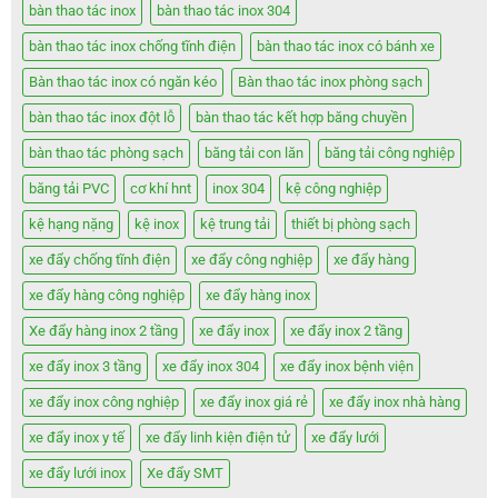
bàn thao tác inox
bàn thao tác inox 304
bàn thao tác inox chống tĩnh điện
bàn thao tác inox có bánh xe
Bàn thao tác inox có ngăn kéo
Bàn thao tác inox phòng sạch
bàn thao tác inox đột lỗ
bàn thao tác kết hợp băng chuyền
bàn thao tác phòng sạch
băng tải con lăn
băng tải công nghiệp
băng tải PVC
cơ khí hnt
inox 304
kệ công nghiệp
kệ hạng nặng
kệ inox
kệ trung tải
thiết bị phòng sạch
xe đẩy chống tĩnh điện
xe đẩy công nghiệp
xe đẩy hàng
xe đẩy hàng công nghiệp
xe đẩy hàng inox
Xe đẩy hàng inox 2 tầng
xe đẩy inox
xe đẩy inox 2 tầng
xe đẩy inox 3 tầng
xe đẩy inox 304
xe đẩy inox bệnh viện
xe đẩy inox công nghiệp
xe đẩy inox giá rẻ
xe đẩy inox nhà hàng
xe đẩy inox y tế
xe đẩy linh kiện điện tử
xe đẩy lưới
xe đẩy lưới inox
Xe đẩy SMT