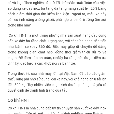
cỡ và loại. Theo nghiên cứu từ Tổ chức Sản xuất Toàn cầu, việc
áp dụng xe đẩy inox ba tầng đã tăng năng suất lên 25% bằng
cách giảm thời gian tìm kiếm linh kiện. Ngoài ra, mẫu xe này
còn có tính năng chống gỉ sét, phù hợp cho môi trường ẩm ướt
trong nhà máy.
Cơ khí HNT
là một trong những nhà sản xuất hàng đầu cung
cấp xe đẩy ba tầng chất lượng cao, với các tính năng tiên tiến
như bánh xe xoay 360 độ. Điều này giúp di chuyển dễ dàng
trong không gian chật hẹp, đồng thời giảm thiểu rủi ro va
chạm. Để đảm bảo an toàn, xe đẩy ba tầng nên được kiểm tra
định kỳ, đặc biệt là các khớp nối và bánh xe.
Trong thực tế, các nhà máy lớn tại Việt Nam đã báo cáo giảm
thiểu lãng phí nhờ sử dụng loại xe này, với khả năng chịu tải lên
đến 300 kg. Tuy nhiên, việc chọn kích thước phù hợp là yếu tố
quyết định để tránh tình trạng quá tải.
Cơ khí HNT
Cơ khí HNT là nhà cung cấp uy tín chuyên sản xuất xe đẩy inox
cho ngành điện tử, với hơn 10 năm kinh nghiệm trong lĩnh vực.