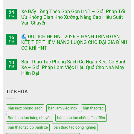
Xe Đẩy Lồng Thép Gấp Gọn HNT – Giải Pháp Tối
24
Th7
Ưu Không Gian Kho Xưởng, Nâng Cao Hiệu Suất
Vận Chuyển
DU LỊCH HÈ HNT 2026 – HÀNH TRÌNH GẮN
16
Th7
KẾT, TIẾP THÊM NĂNG LƯỢNG CHO ĐẠI GIA ĐÌNH
CƠ KHÍ HNT
Bàn Thao Tác Phòng Sạch Có Ngăn Kéo, Có Bánh
10
Th7
Xe – Giải Pháp Làm Việc Hiệu Quả Cho Nhà Máy
Hiện Đại
TỪ KHÓA
bàn inox phòng sạch
bàn làm việc inox
bàn thao tác
Bàn thao tác băng chuyền
bàn thao tác chống tĩnh điện
bàn thao tác có bánh xe
bàn thao tác công nghiệp