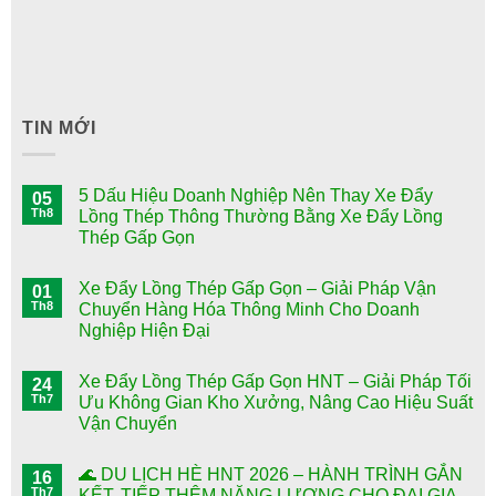
TIN MỚI
5 Dấu Hiệu Doanh Nghiệp Nên Thay Xe Đẩy
05
Th8
Lồng Thép Thông Thường Bằng Xe Đẩy Lồng
Thép Gấp Gọn
Xe Đẩy Lồng Thép Gấp Gọn – Giải Pháp Vận
01
Th8
Chuyển Hàng Hóa Thông Minh Cho Doanh
Nghiệp Hiện Đại
Xe Đẩy Lồng Thép Gấp Gọn HNT – Giải Pháp Tối
24
Th7
Ưu Không Gian Kho Xưởng, Nâng Cao Hiệu Suất
Vận Chuyển
🌊 DU LỊCH HÈ HNT 2026 – HÀNH TRÌNH GẮN
16
Th7
KẾT, TIẾP THÊM NĂNG LƯỢNG CHO ĐẠI GIA