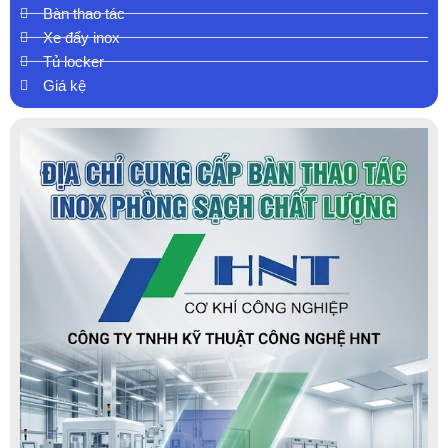
Bàn thao tác
Xe đẩy inox
Tủ locker
Giá kệ