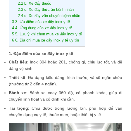
2.2
b. Xe đẩy thuốc
2.3
c. Xe đẩy thức ăn bệnh nhân
2.4
d. Xe đẩy vận chuyển bệnh nhân
3
3. Ưu điểm của xe đẩy inox y tế
4
4. Ứng dụng của xe đẩy inox y tế
5
5. Lưu ý khi chọn mua xe đẩy inox y tế
6
6. Địa chỉ mua xe đẩy inox y tế uy tín
1. Đặc điểm của xe đẩy inox y tế
Chất liệu
: Inox 304 hoặc 201, chống gỉ, chịu lực tốt, và dễ
dàng vệ sinh.
Thiết kế
: Đa dạng kiểu dáng, kích thước, và số ngăn chứa
(thường từ 2 đến 4 ngăn).
Bánh xe
: Bánh xe xoay 360 độ, có phanh khóa, giúp di
chuyển linh hoạt và cố định khi cần.
Tải trọng
: Chịu được trọng lượng lớn, phù hợp để vận
chuyển dụng cụ y tế, thuốc men, hoặc thiết bị y tế.