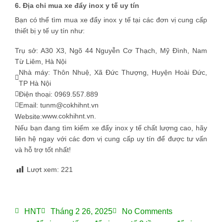
6. Địa chỉ mua xe đẩy inox y tế uy tín
Bạn có thể tìm mua xe đẩy inox y tế tại các đơn vị cung cấp
thiết bị y tế uy tín như:
Trụ sở: A30 X3, Ngõ 44 Nguyễn Cơ Thạch, Mỹ Đình, Nam
Từ Liêm, Hà Nội
Nhà máy: Thôn Nhuệ, Xã Đức Thượng, Huyện Hoài Đức,
TP Hà Nội
Điện thoại: 0969.557.889
Email: tunm@cokhihnt.vn
www.cokhihnt.vn
.
Website:
Nếu bạn đang tìm kiếm xe đẩy inox y tế chất lượng cao, hãy
liên hệ ngay với các đơn vị cung cấp uy tín để được tư vấn
và hỗ trợ tốt nhất!
Lượt xem:
221
HNT
Tháng 2 26, 2025
No Comments