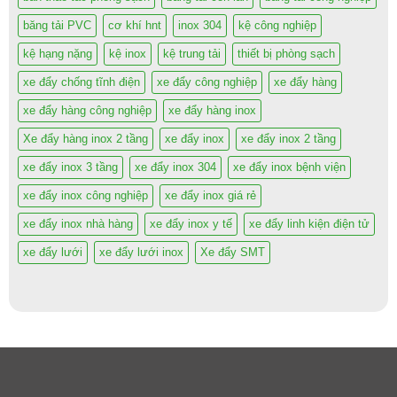
băng tải PVC
cơ khí hnt
inox 304
kệ công nghiệp
kệ hạng nặng
kệ inox
kệ trung tải
thiết bị phòng sạch
xe đẩy chống tĩnh điện
xe đẩy công nghiệp
xe đẩy hàng
xe đẩy hàng công nghiệp
xe đẩy hàng inox
Xe đẩy hàng inox 2 tầng
xe đẩy inox
xe đẩy inox 2 tầng
xe đẩy inox 3 tầng
xe đẩy inox 304
xe đẩy inox bệnh viện
xe đẩy inox công nghiệp
xe đẩy inox giá rẻ
xe đẩy inox nhà hàng
xe đẩy inox y tế
xe đẩy linh kiện điện tử
xe đẩy lưới
xe đẩy lưới inox
Xe đẩy SMT