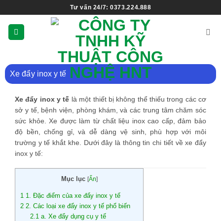
Tư vấn 24/7: 0373.224.888
Xe đẩy inox y tế
Xe đẩy inox y tế
là một thiết bị không thể thiếu trong các cơ
sở y tế, bệnh viện, phòng khám, và các trung tâm chăm sóc
sức khỏe. Xe được làm từ chất liệu inox cao cấp, đảm bảo
độ bền, chống gỉ, và dễ dàng vệ sinh, phù hợp với môi
trường y tế khắt khe. Dưới đây là thông tin chi tiết về xe đẩy
inox y tế:
Mục lục
[
Ẩn
]
1
1. Đặc điểm của xe đẩy inox y tế
2
2. Các loại xe đẩy inox y tế phổ biến
2.1
a. Xe đẩy dụng cụ y tế