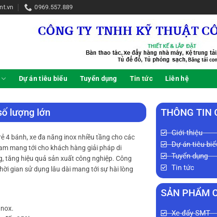
nt.vn
0969.557.889
Dự án tiêu biểu
Tuyển dụng
Tin tức
Liên hệ
ố lượng lớn
THÔNG TIN
Giới thiệu
rẻ 4 bánh, xe đa năng inox nhiều tầng cho các
Dự án tiêu biể
Nam mang tới cho khách hàng giải pháp di
Tuyển dụng
g, tăng hiệu quả sản xuất công nghiệp. Công
Tin tức
hời gian sử dụng lâu dài mang tới sự hài lòng
SẢN PHẨM 
Inox.
Xe đẩy SMT