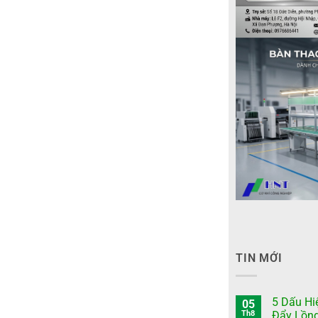
TIN MỚI
5 Dấu Hi
05
Th8
Đẩy Lồn