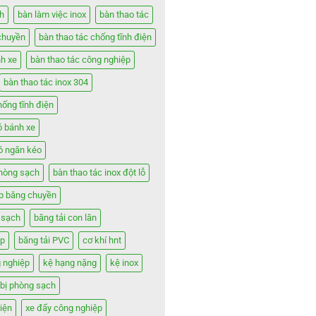
h
bàn làm việc inox
bàn thao tác
chuyền
bàn thao tác chống tĩnh điện
nh xe
bàn thao tác công nghiệp
bàn thao tác inox 304
hống tĩnh điện
ó bánh xe
có ngăn kéo
phòng sạch
bàn thao tác inox đột lỗ
ợp băng chuyền
 sạch
băng tải con lăn
ệp
băng tải PVC
cơ khí hnt
 nghiệp
kệ hạng nặng
kệ inox
t bị phòng sạch
iện
xe đẩy công nghiệp