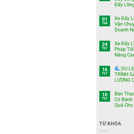
Đẩy Lồn
Xe Đẩy L
01
Th8
Vận Chu
Doanh Ng
Xe Đẩy L
24
Th7
Pháp Tối
Nâng Cao
DU LỊ
16
Th7
TRÌNH G
LƯỢNG C
Bàn Thao
10
Th7
Có Bánh 
Quả Cho 
TỪ KHÓA