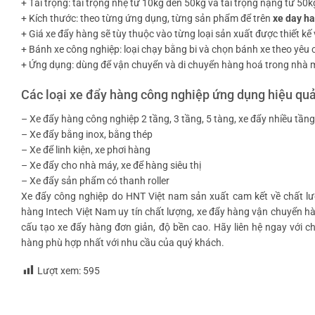
+ Tải trọng: tải trọng nhẹ từ 10kg đến 50kg và tải trọng nặng từ 50
+ Kích thước: theo từng ứng dụng, từng sản phẩm để trên
xe day h
+ Giá xe đẩy hàng sẽ tùy thuộc vào từng loại sản xuất được thiết kế 
+ Bánh xe công nghiệp: loại chạy bằng bi và chọn bánh xe theo yêu c
+ Ứng dụng: dùng để vận chuyển và di chuyển hàng hoá trong nhà 
Các loại xe đẩy hàng công nghiệp ứng dụng hiệu quả
– Xe đẩy hàng công nghiệp 2 tầng, 3 tầng, 5 tàng, xe đẩy nhiều tầng
– Xe đẩy bằng inox, bằng thép
– Xe để linh kiện, xe phơi hàng
– Xe đẩy cho nhà máy, xe để hàng siêu thị
– Xe đẩy sản phẩm có thanh roller
Xe đẩy công nghiệp do HNT Việt nam sản xuất cam kết về chất lượ
hàng Intech Việt Nam uy tín chất lượng, xe đẩy hàng vận chuyển hà
cấu tạo xe đẩy hàng đơn giản, độ bền cao. Hãy liên hệ ngay với 
hàng phù hợp nhất với nhu cầu của quý khách.
Lượt xem:
595