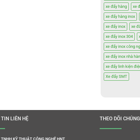
xe đẩy hàng
xe 
xe đẩy hàng inox
xe đẩy inox
xe đ
xe đẩy inox 304
xe đẩy inox công n
xe đẩy inox nhà hà
xe đẩy linh kiện điệ
Xe đẩy SMT
TIN LIÊN HỆ
THEO DÕI CHÚNG
 TNHH KỸ THUẬT CÔNG NGHỆ HNT