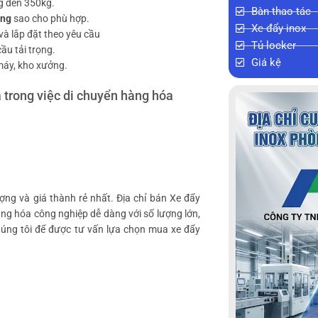
kg đến 350kg.
Bàn thao tác
ang
sao cho phù hợp.
Xe đẩy inox
và lắp đặt theo yêu cầu
Tủ locker
ầu tải trọng.
Giá kệ
máy, kho xưởng.
 trong việc di chuyển hàng hóa
ng và giá thành rẻ nhất. Địa chỉ bán Xe đẩy
ng hóa công nghiệp dễ dàng với số lượng lớn,
chúng tôi để được tư vấn lựa chọn mua xe đẩy