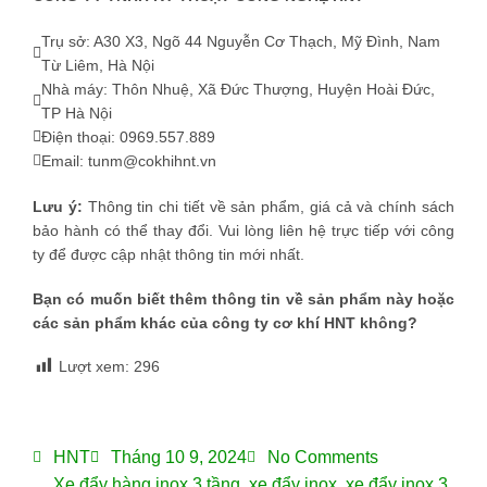
Trụ sở: A30 X3, Ngõ 44 Nguyễn Cơ Thạch, Mỹ Đình, Nam
Từ Liêm, Hà Nội
Nhà máy: Thôn Nhuệ, Xã Đức Thượng, Huyện Hoài Đức,
TP Hà Nội
Điện thoại: 0969.557.889
Email: tunm@cokhihnt.vn
Lưu ý:
Thông tin chi tiết về sản phẩm, giá cả và chính sách
bảo hành có thể thay đổi. Vui lòng liên hệ trực tiếp với công
ty để được cập nhật thông tin mới nhất.
Bạn có muốn biết thêm thông tin về sản phẩm này hoặc
các sản phẩm khác của công ty cơ khí HNT không?
Lượt xem:
296
HNT
Tháng 10 9, 2024
No Comments
Xe đẩy hàng inox 3 tầng
,
xe đẩy inox
,
xe đẩy inox 3