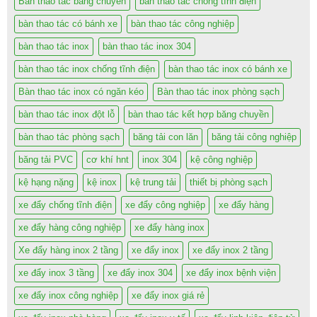
Bàn thao tác băng chuyền
bàn thao tác chống tĩnh điện
bàn thao tác có bánh xe
bàn thao tác công nghiệp
bàn thao tác inox
bàn thao tác inox 304
bàn thao tác inox chống tĩnh điện
bàn thao tác inox có bánh xe
Bàn thao tác inox có ngăn kéo
Bàn thao tác inox phòng sạch
bàn thao tác inox đột lỗ
bàn thao tác kết hợp băng chuyền
bàn thao tác phòng sạch
băng tải con lăn
băng tải công nghiệp
băng tải PVC
cơ khí hnt
inox 304
kệ công nghiệp
kệ hạng nặng
kệ inox
kệ trung tải
thiết bị phòng sạch
xe đẩy chống tĩnh điện
xe đẩy công nghiệp
xe đẩy hàng
xe đẩy hàng công nghiệp
xe đẩy hàng inox
Xe đẩy hàng inox 2 tầng
xe đẩy inox
xe đẩy inox 2 tầng
xe đẩy inox 3 tầng
xe đẩy inox 304
xe đẩy inox bệnh viện
xe đẩy inox công nghiệp
xe đẩy inox giá rẻ