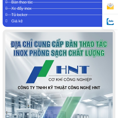
Bàn thao tác
Xe đẩy inox
Tủ locker
Giá kệ