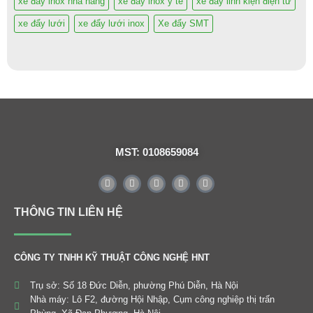
xe đẩy inox nhà hàng
xe đẩy inox y tế
xe đẩy linh kiện điện tử
xe đẩy lưới
xe đẩy lưới inox
Xe đẩy SMT
MST: 0108659084
THÔNG TIN LIÊN HỆ
CÔNG TY TNHH KỸ THUẬT CÔNG NGHỆ HNT
Trụ sở: Số 18 Đức Diễn, phường Phú Diễn, Hà Nội
Nhà máy: Lô F2, đường Hội Nhập, Cụm công nghiệp thị trấn