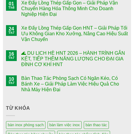
Xe Đẩy Lồng Thép Gấp Gọn – Giải Pháp Vận
01
Th8
Chuyển Hàng Hóa Thông Minh Cho Doanh
Nghiệp Hiện Đại
Xe Đẩy Lồng Thép Gấp Gọn HNT – Giải Pháp Tối
24
Th7
Ưu Không Gian Kho Xưởng, Nâng Cao Hiệu Suất
Vận Chuyển
🌊 DU LỊCH HÈ HNT 2026 – HÀNH TRÌNH GẮN
16
Th7
KẾT, TIẾP THÊM NĂNG LƯỢNG CHO ĐẠI GIA
ĐÌNH CƠ KHÍ HNT
Bàn Thao Tác Phòng Sạch Có Ngăn Kéo, Có
10
Th7
Bánh Xe – Giải Pháp Làm Việc Hiệu Quả Cho
Nhà Máy Hiện Đại
TỪ KHÓA
bàn inox phòng sạch
bàn làm việc inox
bàn thao tác