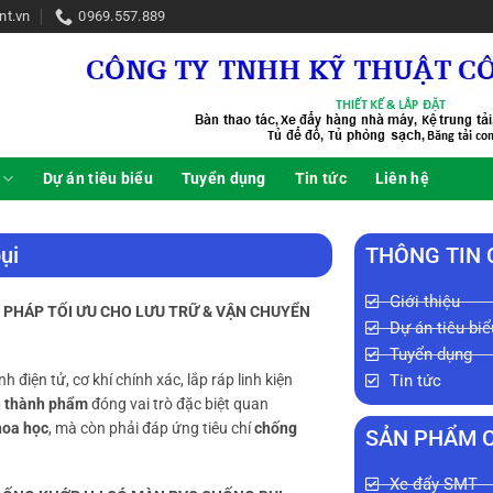
nt.vn
0969.557.889
Dự án tiêu biểu
Tuyển dụng
Tin tức
Liên hệ
ụi
THÔNG TIN
Giới thiệu
I PHÁP TỐI ƯU CHO LƯU TRỮ & VẬN CHUYỂN
Dự án tiêu biể
Tuyển dụng
Tin tức
 điện tử, cơ khí chính xác, lắp ráp linh kiện
án thành phẩm
đóng vai trò đặc biệt quan
hoa học
, mà còn phải đáp ứng tiêu chí
chống
SẢN PHẨM 
Xe đẩy SMT