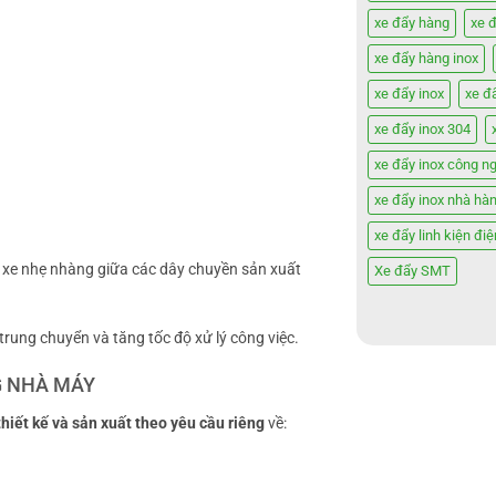
xe đẩy hàng
xe 
xe đẩy hàng inox
xe đẩy inox
xe đ
xe đẩy inox 304
xe đẩy inox công n
xe đẩy inox nhà hà
xe đẩy linh kiện điệ
n xe nhẹ nhàng giữa các dây chuyền sản xuất
Xe đẩy SMT
trung chuyển và tăng tốc độ xử lý công việc.
G NHÀ MÁY
thiết kế và sản xuất theo yêu cầu riêng
về: