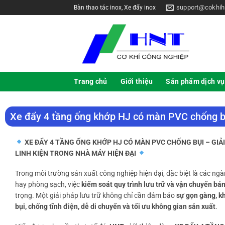
support@cokhih
Bàn thao tác inox, Xe đẩy inox
Trang chủ
Giới thiệu
Sản phẩm dịch vụ
Xe đẩy 4 tầng ống khớp HJ có màn PVC chống b
XE ĐẨY 4 TẦNG ỐNG KHỚP HJ CÓ MÀN PVC CHỐNG BỤI – GIẢ
LINH KIỆN TRONG NHÀ MÁY HIỆN ĐẠI
Trong môi trường sản xuất công nghiệp hiện đại, đặc biệt là các ngành
hay phòng sạch, việc
kiểm soát quy trình lưu trữ và vận chuyển b
trọng. Một giải pháp lưu trữ không chỉ cần đảm bảo
sự gọn gàng, k
bụi, chống tĩnh điện, dễ di chuyển và tối ưu không gian sản xuất
.