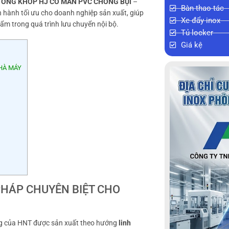
NG ỐNG KHỚP HJ CÓ MÀN PVC CHỐNG BỤI
–
Bàn thao tác
 hành tối ưu cho doanh nghiệp sản xuất, giúp
Xe đẩy inox
ẩm trong quá trình lưu chuyển nội bộ.
Tủ locker
Giá kệ
NHÀ MÁY
PHÁP CHUYÊN BIỆT CHO
ầng của HNT được sản xuất theo hướng
linh