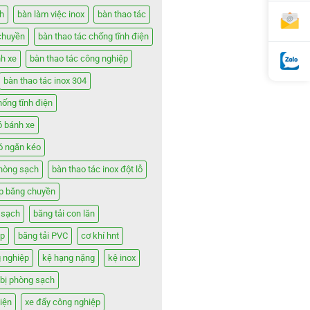
h
bàn làm việc inox
bàn thao tác
chuyền
bàn thao tác chống tĩnh điện
nh xe
bàn thao tác công nghiệp
bàn thao tác inox 304
hống tĩnh điện
ó bánh xe
có ngăn kéo
phòng sạch
bàn thao tác inox đột lỗ
ợp băng chuyền
 sạch
băng tải con lăn
ệp
băng tải PVC
cơ khí hnt
 nghiệp
kệ hạng nặng
kệ inox
t bị phòng sạch
iện
xe đẩy công nghiệp