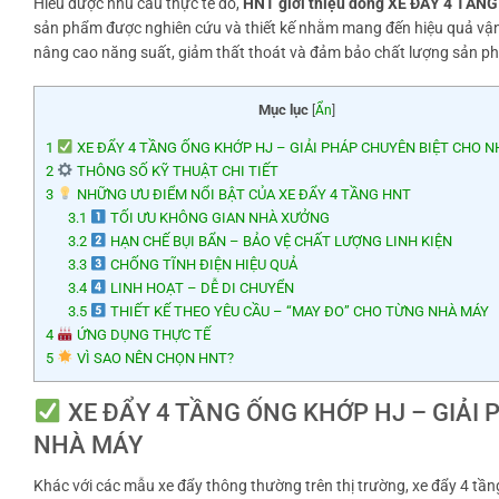
Hiểu được nhu cầu thực tế đó,
HNT giới thiệu dòng XE ĐẨY 4 TẦ
sản phẩm được nghiên cứu và thiết kế nhằm mang đến hiệu quả vận
nâng cao năng suất, giảm thất thoát và đảm bảo chất lượng sản ph
Mục lục
[
Ẩn
]
1
XE ĐẨY 4 TẦNG ỐNG KHỚP HJ – GIẢI PHÁP CHUYÊN BIỆT CHO 
2
THÔNG SỐ KỸ THUẬT CHI TIẾT
3
NHỮNG ƯU ĐIỂM NỔI BẬT CỦA XE ĐẨY 4 TẦNG HNT
3.1
TỐI ƯU KHÔNG GIAN NHÀ XƯỞNG
3.2
HẠN CHẾ BỤI BẨN – BẢO VỆ CHẤT LƯỢNG LINH KIỆN
3.3
CHỐNG TĨNH ĐIỆN HIỆU QUẢ
3.4
LINH HOẠT – DỄ DI CHUYỂN
3.5
THIẾT KẾ THEO YÊU CẦU – “MAY ĐO” CHO TỪNG NHÀ MÁY
4
ỨNG DỤNG THỰC TẾ
5
VÌ SAO NÊN CHỌN HNT?
XE ĐẨY 4 TẦNG ỐNG KHỚP HJ – GIẢI 
NHÀ MÁY
Khác với các mẫu xe đẩy thông thường trên thị trường, xe đẩy 4 t