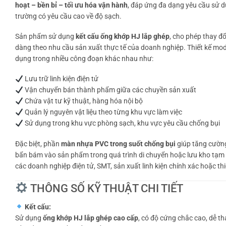
hoạt – bền bỉ – tối ưu hóa vận hành
, đáp ứng đa dạng yêu cầu sử 
trường có yêu cầu cao về độ sạch.
Sản phẩm sử dụng
kết cấu ống khớp HJ lắp ghép
, cho phép thay đ
dàng theo nhu cầu sản xuất thực tế của doanh nghiệp. Thiết kế mo
dụng trong nhiều công đoạn khác nhau như:
Lưu trữ linh kiện điện tử
Vận chuyển bán thành phẩm giữa các chuyền sản xuất
Chứa vật tư kỹ thuật, hàng hóa nội bộ
Quản lý nguyên vật liệu theo từng khu vực làm việc
Sử dụng trong khu vực phòng sạch, khu vực yêu cầu chống bụi
Đặc biệt, phần
màn nhựa PVC trong suốt chống bụi
giúp tăng cường
bẩn bám vào sản phẩm trong quá trình di chuyển hoặc lưu kho tạm th
các doanh nghiệp điện tử, SMT, sản xuất linh kiện chính xác hoặc th
THÔNG SỐ KỸ THUẬT CHI TIẾT
Kết cấu:
Sử dụng
ống khớp HJ lắp ghép cao cấp
, có độ cứng chắc cao, dễ th