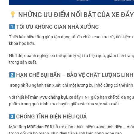
NHỮNG ƯU ĐIỂM NỔI BẬT CỦA XE ĐẨY
TỐI ƯU KHÔNG GIAN NHÀ XƯỞNG
Thiết kế nhiều tầng giúp tận dụng tối đa chiều cao lưu trữ, tiết kiệm 
khoa học hơn.
Nhờ đó, doanh nghiệp có thể quản lý vật tư hiệu quả, giảm tình trạng
trong sản xuất.
HẠN CHẾ BỤI BẨN – BẢO VỆ CHẤT LƯỢNG LINH
Trong nhiều ngành sản xuất, chỉ một lượng bụi nhỏ cũng có thể ản
Với thiết kế
màn PVC chống bụi
, xe đẩy HNT giúp hạn chế tối đa ngu
phẩm trong quá trình lưu chuyển giữa các khu vực sản xuất.
CHỐNG TĨNH ĐIỆN HIỆU QUẢ
Mặt tầng
MDF dán ESD
hỗ trợ giảm thiểu hiện tượng tĩnh điện – m
trọng đối với bo mạch, chip điện tử và linh kiện công nghệ cao.