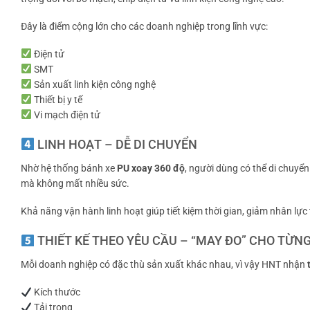
Đây là điểm cộng lớn cho các doanh nghiệp trong lĩnh vực:
Điện tử
SMT
Sản xuất linh kiện công nghệ
Thiết bị y tế
Vi mạch điện tử
LINH HOẠT – DỄ DI CHUYỂN
Nhờ hệ thống bánh xe
PU xoay 360 độ
, người dùng có thể di chuyể
mà không mất nhiều sức.
Khả năng vận hành linh hoạt giúp tiết kiệm thời gian, giảm nhân lực 
THIẾT KẾ THEO YÊU CẦU – “MAY ĐO” CHO TỪN
Mỗi doanh nghiệp có đặc thù sản xuất khác nhau, vì vậy HNT nhận
Kích thước
Tải trọng