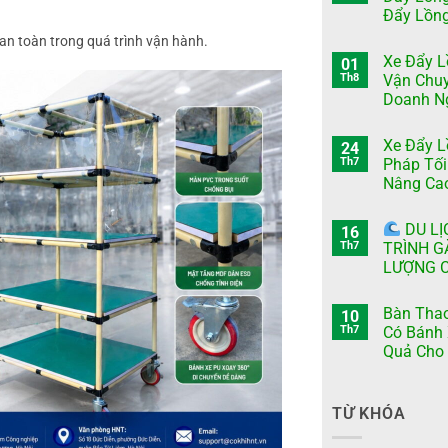
Đẩy Lồn
 an toàn trong quá trình vận hành.
Xe Đẩy L
01
Th8
Vận Chu
Doanh Ng
Xe Đẩy L
24
Th7
Pháp Tối
Nâng Cao
DU LỊ
16
Th7
TRÌNH G
LƯỢNG C
Bàn Thao
10
Th7
Có Bánh 
Quả Cho 
TỪ KHÓA