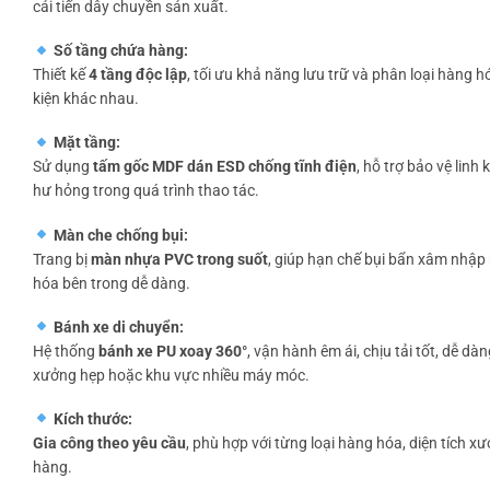
cải tiến dây chuyền sản xuất.
Số tầng chứa hàng:
Thiết kế
4 tầng độc lập
, tối ưu khả năng lưu trữ và phân loại hàng 
kiện khác nhau.
Mặt tầng:
Sử dụng
tấm gốc MDF dán ESD chống tĩnh điện
, hỗ trợ bảo vệ linh
hư hỏng trong quá trình thao tác.
Màn che chống bụi:
Trang bị
màn nhựa PVC trong suốt
, giúp hạn chế bụi bẩn xâm nhậ
hóa bên trong dễ dàng.
Bánh xe di chuyển:
Hệ thống
bánh xe PU xoay 360°
, vận hành êm ái, chịu tải tốt, dễ d
xưởng hẹp hoặc khu vực nhiều máy móc.
Kích thước:
Gia công theo yêu cầu
, phù hợp với từng loại hàng hóa, diện tích 
hàng.