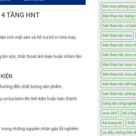
bàn inox phòng sạc
 4 TẦNG HNT
Bàn thao tác băng 
bàn thao tác có bá
bàn thao tác inox
diện tích mặt sàn và hỗ trợ bố trí nhà máy
bàn thao tác inox c
bàn thao tác inox c
 lộn xộn, thất thoát linh kiện hoặc nhầm lẫn
Bàn thao tác inox 
Bàn thao tác inox 
 KIỆN
bàn thao tác kết h
h hưởng đến chất lượng sản phẩm.
bàn thao tác phòng
y cơ bụi bám lên linh kiện hoặc bán thành
băng tải công nghi
inox 304
kệ công
kệ trung tải
thiế
ột trong những nguyên nhân gây lỗi nghiêm
xe đẩy chống tĩnh đ