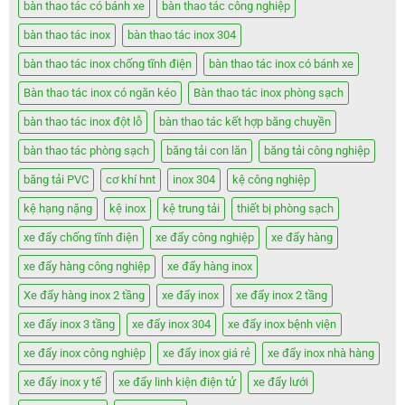
bàn thao tác có bánh xe
bàn thao tác công nghiệp
bàn thao tác inox
bàn thao tác inox 304
bàn thao tác inox chống tĩnh điện
bàn thao tác inox có bánh xe
Bàn thao tác inox có ngăn kéo
Bàn thao tác inox phòng sạch
bàn thao tác inox đột lỗ
bàn thao tác kết hợp băng chuyền
bàn thao tác phòng sạch
băng tải con lăn
băng tải công nghiệp
băng tải PVC
cơ khí hnt
inox 304
kệ công nghiệp
kệ hạng nặng
kệ inox
kệ trung tải
thiết bị phòng sạch
xe đẩy chống tĩnh điện
xe đẩy công nghiệp
xe đẩy hàng
xe đẩy hàng công nghiệp
xe đẩy hàng inox
Xe đẩy hàng inox 2 tầng
xe đẩy inox
xe đẩy inox 2 tầng
xe đẩy inox 3 tầng
xe đẩy inox 304
xe đẩy inox bệnh viện
xe đẩy inox công nghiệp
xe đẩy inox giá rẻ
xe đẩy inox nhà hàng
xe đẩy inox y tế
xe đẩy linh kiện điện tử
xe đẩy lưới