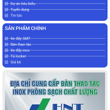
Dự án tiêu biểu
Tuyển dụng
Tin tức
SẢN PHẨM CHÍNH
Xe đẩy SMT
Bàn thao tác
Xe đẩy inox
Tủ locker
Giá kệ