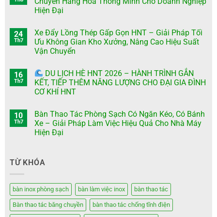
Chuyển Hàng Hóa Thông Minh Cho Doanh Nghiệp
Hiện Đại
Xe Đẩy Lồng Thép Gấp Gọn HNT – Giải Pháp Tối
24
Th7
Ưu Không Gian Kho Xưởng, Nâng Cao Hiệu Suất
Vận Chuyển
DU LỊCH HÈ HNT 2026 – HÀNH TRÌNH GẮN
16
Th7
KẾT, TIẾP THÊM NĂNG LƯỢNG CHO ĐẠI GIA ĐÌNH
CƠ KHÍ HNT
Bàn Thao Tác Phòng Sạch Có Ngăn Kéo, Có Bánh
10
Th7
Xe – Giải Pháp Làm Việc Hiệu Quả Cho Nhà Máy
Hiện Đại
TỪ KHÓA
bàn inox phòng sạch
bàn làm việc inox
bàn thao tác
Bàn thao tác băng chuyền
bàn thao tác chống tĩnh điện