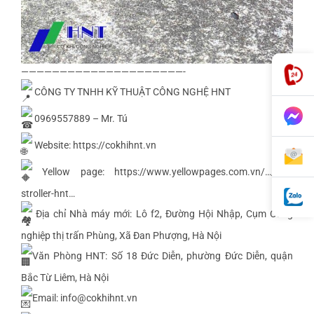
—————————————————————-
CÔNG TY TNHH KỸ THUẬT CÔNG NGHỆ HNT
0969557889 – Mr. Tú
Website:
https://cokhihnt.vn
Yellow page:
https://www.yellowpages.com.vn/…/hnt-
stroller-hnt
…
Địa chỉ Nhà máy mới: Lô f2, Đường Hội Nhập, Cụm Công
nghiệp thị trấn Phùng, Xã Đan Phượng, Hà Nội
Văn Phòng HNT: Số 18 Đức Diễn, phường Đức Diễn, quận
Bắc Từ Liêm, Hà Nội
Email: info@cokhihnt.vn