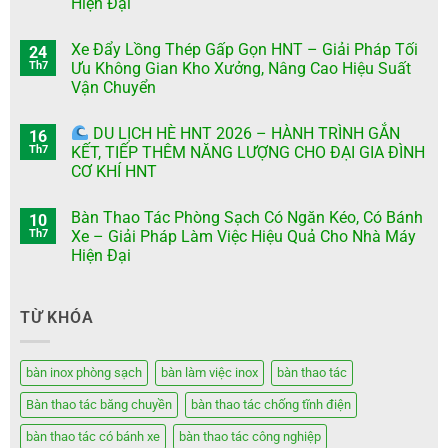
Hiện Đại
Xe Đẩy Lồng Thép Gấp Gọn HNT – Giải Pháp Tối
24
Th7
Ưu Không Gian Kho Xưởng, Nâng Cao Hiệu Suất
Vận Chuyển
DU LỊCH HÈ HNT 2026 – HÀNH TRÌNH GẮN
16
Th7
KẾT, TIẾP THÊM NĂNG LƯỢNG CHO ĐẠI GIA ĐÌNH
CƠ KHÍ HNT
Bàn Thao Tác Phòng Sạch Có Ngăn Kéo, Có Bánh
10
Th7
Xe – Giải Pháp Làm Việc Hiệu Quả Cho Nhà Máy
Hiện Đại
TỪ KHÓA
bàn inox phòng sạch
bàn làm việc inox
bàn thao tác
Bàn thao tác băng chuyền
bàn thao tác chống tĩnh điện
bàn thao tác có bánh xe
bàn thao tác công nghiệp