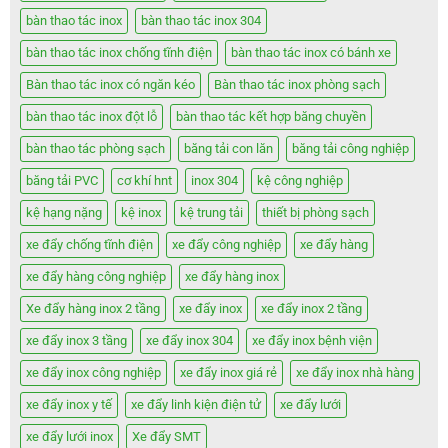
bàn thao tác inox
bàn thao tác inox 304
bàn thao tác inox chống tĩnh điện
bàn thao tác inox có bánh xe
Bàn thao tác inox có ngăn kéo
Bàn thao tác inox phòng sạch
bàn thao tác inox đột lỗ
bàn thao tác kết hợp băng chuyền
bàn thao tác phòng sạch
băng tải con lăn
băng tải công nghiệp
băng tải PVC
cơ khí hnt
inox 304
kệ công nghiệp
kệ hạng nặng
kệ inox
kệ trung tải
thiết bị phòng sạch
xe đẩy chống tĩnh điện
xe đẩy công nghiệp
xe đẩy hàng
xe đẩy hàng công nghiệp
xe đẩy hàng inox
Xe đẩy hàng inox 2 tầng
xe đẩy inox
xe đẩy inox 2 tầng
xe đẩy inox 3 tầng
xe đẩy inox 304
xe đẩy inox bệnh viện
xe đẩy inox công nghiệp
xe đẩy inox giá rẻ
xe đẩy inox nhà hàng
xe đẩy inox y tế
xe đẩy linh kiện điện tử
xe đẩy lưới
xe đẩy lưới inox
Xe đẩy SMT