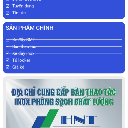
Tuyển dụng
Tin tức
SẢN PHẨM CHÍNH
Xe đẩy SMT
Bàn thao tác
Xe đẩy inox
Tủ locker
Giá kệ