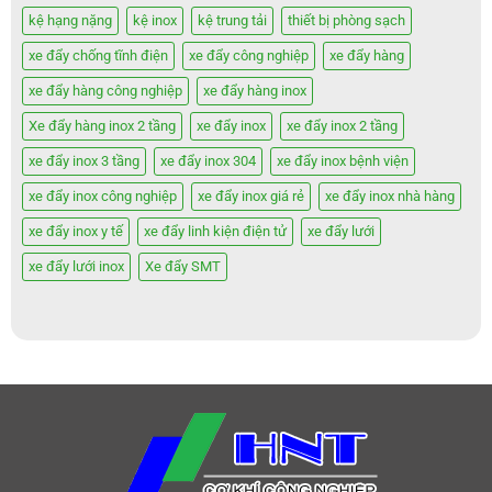
kệ hạng nặng
kệ inox
kệ trung tải
thiết bị phòng sạch
xe đẩy chống tĩnh điện
xe đẩy công nghiệp
xe đẩy hàng
xe đẩy hàng công nghiệp
xe đẩy hàng inox
Xe đẩy hàng inox 2 tầng
xe đẩy inox
xe đẩy inox 2 tầng
xe đẩy inox 3 tầng
xe đẩy inox 304
xe đẩy inox bệnh viện
xe đẩy inox công nghiệp
xe đẩy inox giá rẻ
xe đẩy inox nhà hàng
xe đẩy inox y tế
xe đẩy linh kiện điện tử
xe đẩy lưới
xe đẩy lưới inox
Xe đẩy SMT