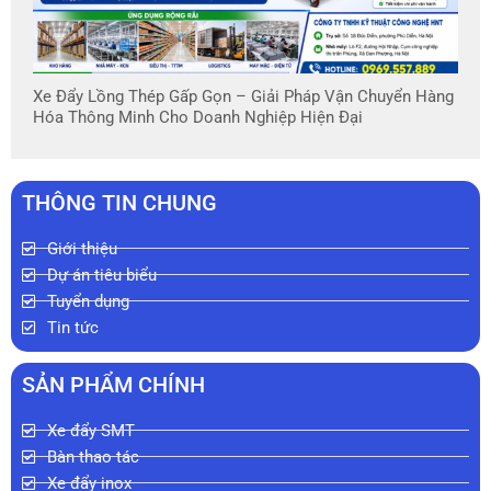
Xe Đẩy Lồng Thép Gấp Gọn – Giải Pháp Vận Chuyển Hàng
Hóa Thông Minh Cho Doanh Nghiệp Hiện Đại
THÔNG TIN CHUNG
Giới thiệu
Dự án tiêu biểu
Tuyển dụng
Tin tức
SẢN PHẨM CHÍNH
Xe đẩy SMT
Bàn thao tác
Xe đẩy inox