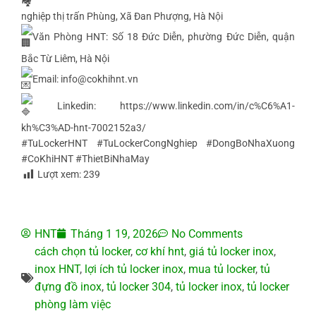
nghiệp thị trấn Phùng, Xã Đan Phượng, Hà Nội
Văn Phòng HNT: Số 18 Đức Diễn, phường Đức Diễn, quận
Bắc Từ Liêm, Hà Nội
Email: info@cokhihnt.vn
Linkedin:
https://www.linkedin.com/in/c%C6%A1-
kh%C3%AD-hnt-7002152a3/
#TuLockerHNT
#TuLockerCongNghiep
#DongBoNhaXuong
#CoKhiHNT
#ThietBiNhaMay
Lượt xem:
239
HNT
Tháng 1 19, 2026
No Comments
cách chọn tủ locker
,
cơ khí hnt
,
giá tủ locker inox
,
inox HNT
,
lợi ích tủ locker inox
,
mua tủ locker
,
tủ
đựng đồ inox
,
tủ locker 304
,
tủ locker inox
,
tủ locker
phòng làm việc