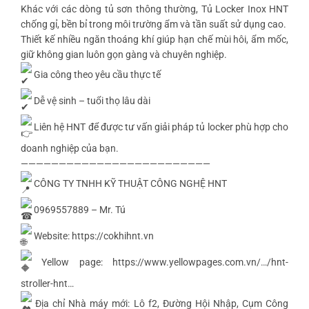
Khác với các dòng tủ sơn thông thường, Tủ Locker Inox HNT
chống gỉ, bền bỉ trong môi trường ẩm và tần suất sử dụng cao.
Thiết kế nhiều ngăn thoáng khí giúp hạn chế mùi hôi, ẩm mốc,
giữ không gian luôn gọn gàng và chuyên nghiệp.
Gia công theo yêu cầu thực tế
Dễ vệ sinh – tuổi thọ lâu dài
Liên hệ HNT để được tư vấn giải pháp tủ locker phù hợp cho
doanh nghiệp của bạn.
—————————————————————————
CÔNG TY TNHH KỸ THUẬT CÔNG NGHỆ HNT
0969557889 – Mr. Tú
Website:
https://cokhihnt.vn
Yellow page:
https://www.yellowpages.com.vn/…/hnt-
stroller-hnt
…
Địa chỉ Nhà máy mới: Lô f2, Đường Hội Nhập, Cụm Công