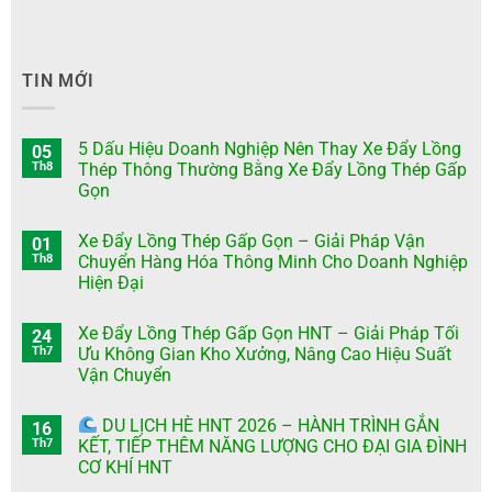
TIN MỚI
5 Dấu Hiệu Doanh Nghiệp Nên Thay Xe Đẩy Lồng
05
Th8
Thép Thông Thường Bằng Xe Đẩy Lồng Thép Gấp
Gọn
Xe Đẩy Lồng Thép Gấp Gọn – Giải Pháp Vận
01
Th8
Chuyển Hàng Hóa Thông Minh Cho Doanh Nghiệp
Hiện Đại
Xe Đẩy Lồng Thép Gấp Gọn HNT – Giải Pháp Tối
24
Th7
Ưu Không Gian Kho Xưởng, Nâng Cao Hiệu Suất
Vận Chuyển
DU LỊCH HÈ HNT 2026 – HÀNH TRÌNH GẮN
16
Th7
KẾT, TIẾP THÊM NĂNG LƯỢNG CHO ĐẠI GIA ĐÌNH
CƠ KHÍ HNT