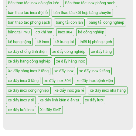
Bàn thao tác inox có ngăn kéo
Bàn thao tác inox phòng sạch
bàn thao tác inox đột lỗ
bàn thao tác kết hợp băng chuyền
bàn thao tác phòng sạch
băng tải con lăn
băng tải công nghiệp
băng tải PVC
cơ khí hnt
inox 304
kệ công nghiệp
kệ hạng nặng
kệ inox
kệ trung tải
thiết bị phòng sạch
xe đẩy chống tĩnh điện
xe đẩy công nghiệp
xe đẩy hàng
xe đẩy hàng công nghiệp
xe đẩy hàng inox
Xe đẩy hàng inox 2 tầng
xe đẩy inox
xe đẩy inox 2 tầng
xe đẩy inox 3 tầng
xe đẩy inox 304
xe đẩy inox bệnh viện
xe đẩy inox công nghiệp
xe đẩy inox giá rẻ
xe đẩy inox nhà hàng
xe đẩy inox y tế
xe đẩy linh kiện điện tử
xe đẩy lưới
xe đẩy lưới inox
Xe đẩy SMT