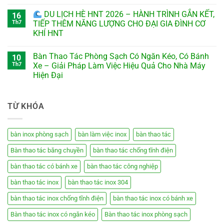
DU LỊCH HÈ HNT 2026 – HÀNH TRÌNH GẮN KẾT,
16
Th7
TIẾP THÊM NĂNG LƯỢNG CHO ĐẠI GIA ĐÌNH CƠ
KHÍ HNT
Bàn Thao Tác Phòng Sạch Có Ngăn Kéo, Có Bánh
10
Th7
Xe – Giải Pháp Làm Việc Hiệu Quả Cho Nhà Máy
Hiện Đại
TỪ KHÓA
bàn inox phòng sạch
bàn làm việc inox
bàn thao tác
Bàn thao tác băng chuyền
bàn thao tác chống tĩnh điện
bàn thao tác có bánh xe
bàn thao tác công nghiệp
bàn thao tác inox
bàn thao tác inox 304
bàn thao tác inox chống tĩnh điện
bàn thao tác inox có bánh xe
Bàn thao tác inox có ngăn kéo
Bàn thao tác inox phòng sạch