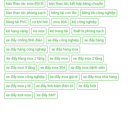
bàn thao tác inox đột lỗ
bàn thao tác kết hợp băng chuyền
bàn thao tác phòng sạch
băng tải con lăn
băng tải công nghiệp
băng tải PVC
cơ khí hnt
inox 304
kệ công nghiệp
kệ hạng nặng
kệ inox
kệ trung tải
thiết bị phòng sạch
xe đẩy chống tĩnh điện
xe đẩy công nghiệp
xe đẩy hàng
xe đẩy hàng công nghiệp
xe đẩy hàng inox
Xe đẩy hàng inox 2 tầng
xe đẩy inox
xe đẩy inox 2 tầng
xe đẩy inox 3 tầng
xe đẩy inox 304
xe đẩy inox bệnh viện
xe đẩy inox công nghiệp
xe đẩy inox giá rẻ
xe đẩy inox nhà hàng
xe đẩy inox y tế
xe đẩy linh kiện điện tử
xe đẩy lưới
xe đẩy lưới inox
Xe đẩy SMT