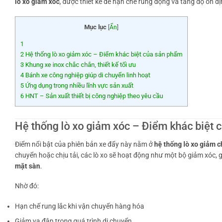
lò xo giảm xóc
, được thiết kế để hạn chế rung động và tăng độ ổn đị
Mục lục
[
Ẩn
]
1
2
Hệ thống lò xo giảm xóc – Điểm khác biệt của sản phẩm
3
Khung xe inox chắc chắn, thiết kế tối ưu
4
Bánh xe công nghiệp giúp di chuyển linh hoạt
5
Ứng dụng trong nhiều lĩnh vực sản xuất
6
HNT – Sản xuất thiết bị công nghiệp theo yêu cầu
Hệ thống lò xo giảm xóc – Điểm khác biệt
Điểm nổi bật của phiên bản xe đẩy này nằm ở
hệ thống lò xo giảm c
chuyển hoặc chịu tải, các lò xo sẽ hoạt động như một bộ giảm xóc, 
mặt sàn
.
Nhờ đó:
Hạn chế rung lắc khi vận chuyển hàng hóa
Giảm va đập trong quá trình di chuyển