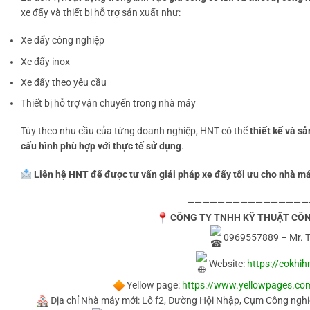
xe đẩy và thiết bị hỗ trợ sản xuất như:
Xe đẩy công nghiệp
Xe đẩy inox
Xe đẩy theo yêu cầu
Thiết bị hỗ trợ vận chuyển trong nhà máy
Tùy theo nhu cầu của từng doanh nghiệp, HNT có thể
thiết kế và sả
cấu hình phù hợp với thực tế sử dụng
.
Liên hệ HNT để được tư vấn giải pháp xe đẩy tối ưu cho nhà m
————————————————
CÔNG TY TNHH KỸ THUẬT CÔ
0969557889 – Mr. 
Website:
https://cokhih
Yellow page:
https://www.yellowpages.com
Địa chỉ Nhà máy mới: Lô f2, Đường Hội Nhập, Cụm Công nghi