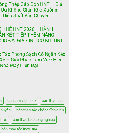
ồng Thép Gấp Gọn HNT – Giải
 Ưu Không Gian Kho Xưởng,
 Hiệu Suất Vận Chuyển
CH HÈ HNT 2026 – HÀNH
ẮN KẾT, TIẾP THÊM NĂNG
HO ĐẠI GIA ĐÌNH CƠ KHÍ HNT
 Tác Phòng Sạch Có Ngăn Kéo,
Xe – Giải Pháp Làm Việc Hiệu
Nhà Máy Hiện Đại
h
bàn làm việc inox
bàn thao tác
chuyền
bàn thao tác chống tĩnh điện
nh xe
bàn thao tác công nghiệp
bàn thao tác inox 304