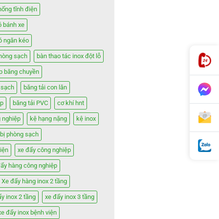
hống tĩnh điện
ó bánh xe
có ngăn kéo
phòng sạch
bàn thao tác inox đột lỗ
ợp băng chuyền
 sạch
băng tải con lăn
ệp
băng tải PVC
cơ khí hnt
 nghiệp
kệ hạng nặng
kệ inox
t bị phòng sạch
iện
xe đẩy công nghiệp
đẩy hàng công nghiệp
Xe đẩy hàng inox 2 tầng
ẩy inox 2 tầng
xe đẩy inox 3 tầng
xe đẩy inox bệnh viện