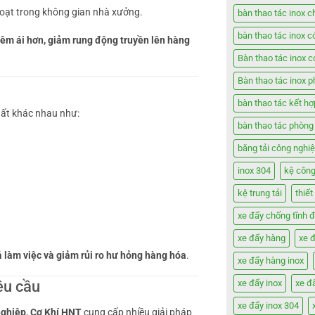
 hoạt trong không gian nhà xưởng.
bàn thao tác inox c
bàn thao tác inox c
êm ái hơn, giảm rung động truyền lên hàng
Bàn thao tác inox 
Bàn thao tác inox 
bàn thao tác kết h
uất khác nhau như:
bàn thao tác phòng
băng tải công nghi
inox 304
kệ công
kệ trung tải
thiế
xe đẩy chống tĩnh đ
xe đẩy hàng
xe 
ả làm việc và giảm rủi ro hư hỏng hàng hóa
.
xe đẩy hàng inox
êu cầu
xe đẩy inox
xe đ
xe đẩy inox 304
nghiệp
,
Cơ Khí HNT
cung cấp nhiều giải pháp