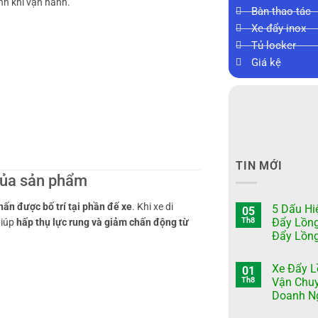
nh khi vận hành.
Bàn thao tác
Xe đẩy inox
Tủ locker
Giá kệ
TIN MỚI
 của sản phẩm
hấn được bố trí tại phần đế xe
. Khi xe di
5 Dấu Hi
05
Th8
Đẩy Lồn
giúp
hấp thụ lực rung và giảm chấn động từ
Đẩy Lồn
Xe Đẩy L
01
Th8
Vận Chu
Doanh Ng