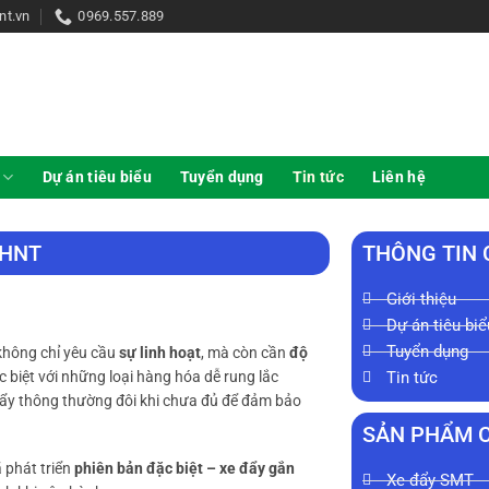
nt.vn
0969.557.889
Dự án tiêu biểu
Tuyển dụng
Tin tức
Liên hệ
c HNT
THÔNG TIN
Giới thiệu
Dự án tiêu biể
Tuyển dụng
không chỉ yêu cầu
sự linh hoạt
, mà còn cần
độ
Tin tức
c biệt với những loại hàng hóa dễ rung lắc
e đẩy thông thường đôi khi chưa đủ để đảm bảo
SẢN PHẨM 
 phát triển
phiên bản đặc biệt – xe đẩy gắn
Xe đẩy SMT