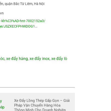
n, quận Bắc Từ Liêm, Hà Nội
.vn
A1-kh%C3%AD-hnt-7002152a3/
sage/JSZXECFPHWDOG1
…
xóc
,
xe đẩy hàng
,
xe đẩy inox
,
xe đẩy lò
Xe Đẩy Lồng Thép Gấp Gọn – Giải
Pháp Vận Chuyển Hàng Hóa
Thông Minh Cho Doanh Nghiệp