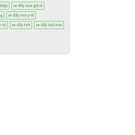
ghiệp
xe đẩy inox giá rẻ
ng
xe đẩy inox y tế
n tử
xe đẩy lưới
xe đẩy lưới inox