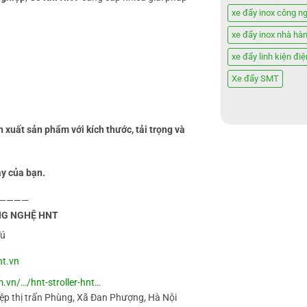
xe đẩy inox công n
xe đẩy inox nhà hà
xe đẩy linh kiện điệ
Xe đẩy SMT
n xuất sản phẩm với kích thước, tải trọng và
áy của bạn.
————
NG NGHỆ HNT
Tú
nt.vn
.vn/…/hnt-stroller-hnt
…
ệp thị trấn Phùng, Xã Đan Phượng, Hà Nội