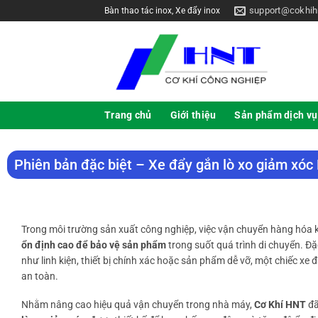
support@cokhih
Bàn thao tác inox, Xe đẩy inox
Trang chủ
Giới thiệu
Sản phẩm dịch vụ
Phiên bản đặc biệt – Xe đẩy gắn lò xo giảm xó
Trong môi trường sản xuất công nghiệp, việc vận chuyển hàng hóa 
ổn định cao để bảo vệ sản phẩm
trong suốt quá trình di chuyển. Đặ
như linh kiện, thiết bị chính xác hoặc sản phẩm dễ vỡ, một chiếc x
an toàn.
Nhằm nâng cao hiệu quả vận chuyển trong nhà máy,
Cơ Khí HNT
đã