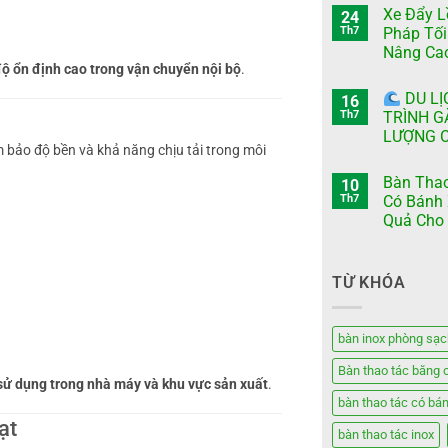
Xe Đẩy L
24
Th7
Pháp Tối
Nâng Cao
ộ ổn định cao trong vận chuyển nội bộ
.
DU LỊ
16
Th7
TRÌNH G
LƯỢNG C
m bảo độ bền và khả năng chịu tải trong môi
Bàn Thao
10
Th7
Có Bánh 
Quả Cho 
TỪ KHÓA
bàn inox phòng sạc
Bàn thao tác băng 
sử dụng trong nhà máy và khu vực sản xuất
.
bàn thao tác có bá
ạt
bàn thao tác inox