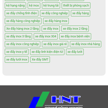
kệ hạng nặng
kệ inox
kệ trung tải
thiết bị phòng sạch
xe đẩy chống tĩnh điện
xe đẩy công nghiệp
xe đẩy hàng
xe đẩy hàng công nghiệp
xe đẩy hàng inox
Xe đẩy hàng inox 2 tầng
xe đẩy inox
xe đẩy inox 2 tầng
xe đẩy inox 3 tầng
xe đẩy inox 304
xe đẩy inox bệnh viện
xe đẩy inox công nghiệp
xe đẩy inox giá rẻ
xe đẩy inox nhà hàng
xe đẩy inox y tế
xe đẩy linh kiện điện tử
xe đẩy lưới
xe đẩy lưới inox
Xe đẩy SMT