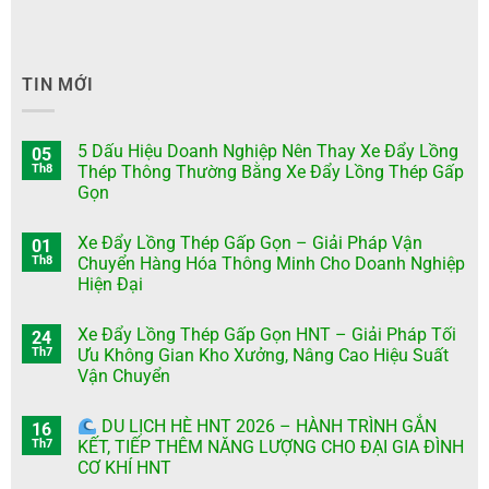
TIN MỚI
5 Dấu Hiệu Doanh Nghiệp Nên Thay Xe Đẩy Lồng
05
Th8
Thép Thông Thường Bằng Xe Đẩy Lồng Thép Gấp
Gọn
Xe Đẩy Lồng Thép Gấp Gọn – Giải Pháp Vận
01
Th8
Chuyển Hàng Hóa Thông Minh Cho Doanh Nghiệp
Hiện Đại
Xe Đẩy Lồng Thép Gấp Gọn HNT – Giải Pháp Tối
24
Th7
Ưu Không Gian Kho Xưởng, Nâng Cao Hiệu Suất
Vận Chuyển
DU LỊCH HÈ HNT 2026 – HÀNH TRÌNH GẮN
16
Th7
KẾT, TIẾP THÊM NĂNG LƯỢNG CHO ĐẠI GIA ĐÌNH
CƠ KHÍ HNT