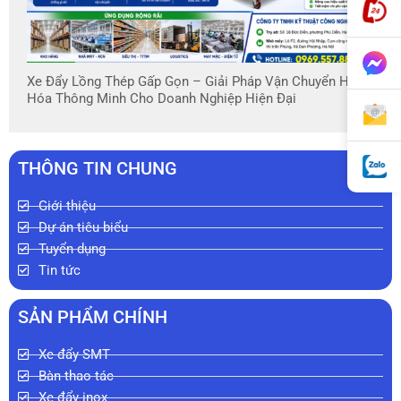
Xe Đẩy Lồng Thép Gấp Gọn – Giải Pháp Vận Chuyển Hàng
Hóa Thông Minh Cho Doanh Nghiệp Hiện Đại
THÔNG TIN CHUNG
Giới thiệu
Dự án tiêu biểu
Tuyển dụng
Tin tức
SẢN PHẨM CHÍNH
Xe đẩy SMT
Bàn thao tác
Xe đẩy inox