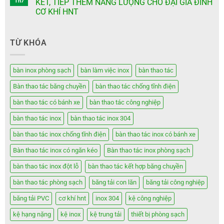
Th7
KẾT, TIẾP THÊM NĂNG LƯỢNG CHO ĐẠI GIA ĐÌNH
CƠ KHÍ HNT
TỪ KHÓA
bàn inox phòng sạch
bàn làm việc inox
bàn thao tác
Bàn thao tác băng chuyền
bàn thao tác chống tĩnh điện
bàn thao tác có bánh xe
bàn thao tác công nghiệp
bàn thao tác inox
bàn thao tác inox 304
bàn thao tác inox chống tĩnh điện
bàn thao tác inox có bánh xe
Bàn thao tác inox có ngăn kéo
Bàn thao tác inox phòng sạch
bàn thao tác inox đột lỗ
bàn thao tác kết hợp băng chuyền
bàn thao tác phòng sạch
băng tải con lăn
băng tải công nghiệp
băng tải PVC
cơ khí hnt
inox 304
kệ công nghiệp
kệ hạng nặng
kệ inox
kệ trung tải
thiết bị phòng sạch