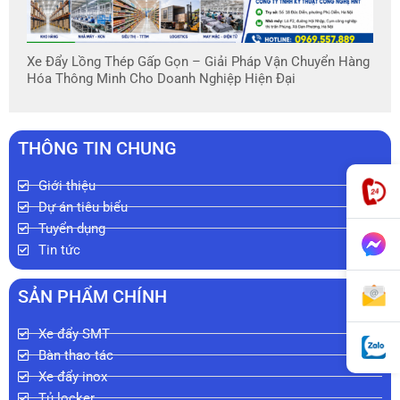
Xe Đẩy Lồng Thép Gấp Gọn – Giải Pháp Vận Chuyển Hàng
Hóa Thông Minh Cho Doanh Nghiệp Hiện Đại
THÔNG TIN CHUNG
Giới thiệu
Dự án tiêu biểu
Tuyển dụng
Tin tức
SẢN PHẨM CHÍNH
Xe đẩy SMT
Bàn thao tác
Xe đẩy inox
Tủ locker