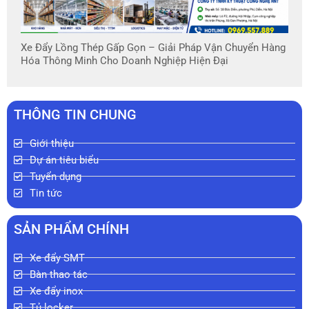
Xe Đẩy Lồng Thép Gấp Gọn – Giải Pháp Vận Chuyển Hàng
Hóa Thông Minh Cho Doanh Nghiệp Hiện Đại
THÔNG TIN CHUNG
Giới thiệu
Dự án tiêu biểu
Tuyển dụng
Tin tức
SẢN PHẨM CHÍNH
Xe đẩy SMT
Bàn thao tác
Xe đẩy inox
Tủ locker