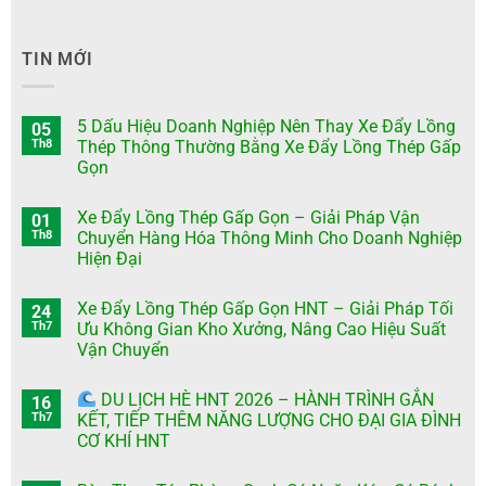
TIN MỚI
5 Dấu Hiệu Doanh Nghiệp Nên Thay Xe Đẩy Lồng
05
Th8
Thép Thông Thường Bằng Xe Đẩy Lồng Thép Gấp
Gọn
Xe Đẩy Lồng Thép Gấp Gọn – Giải Pháp Vận
01
Th8
Chuyển Hàng Hóa Thông Minh Cho Doanh Nghiệp
Hiện Đại
Xe Đẩy Lồng Thép Gấp Gọn HNT – Giải Pháp Tối
24
Th7
Ưu Không Gian Kho Xưởng, Nâng Cao Hiệu Suất
Vận Chuyển
DU LỊCH HÈ HNT 2026 – HÀNH TRÌNH GẮN
16
Th7
KẾT, TIẾP THÊM NĂNG LƯỢNG CHO ĐẠI GIA ĐÌNH
CƠ KHÍ HNT