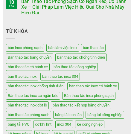
Bàn Thao Tác Phòng Sạch Có Ngăn Kéo, Có Bánh
10
Th7
Xe – Giải Pháp Làm Việc Hiệu Quả Cho Nhà Máy
Hiện Đại
TỪ KHÓA
bàn inox phòng sạch
bàn làm việc inox
bàn thao tác
Bàn thao tác băng chuyền
bàn thao tác chống tĩnh điện
bàn thao tác có bánh xe
bàn thao tác công nghiệp
bàn thao tác inox
bàn thao tác inox 304
bàn thao tác inox chống tĩnh điện
bàn thao tác inox có bánh xe
Bàn thao tác inox có ngăn kéo
Bàn thao tác inox phòng sạch
bàn thao tác inox đột lỗ
bàn thao tác kết hợp băng chuyền
bàn thao tác phòng sạch
băng tải con lăn
băng tải công nghiệp
băng tải PVC
cơ khí hnt
inox 304
kệ công nghiệp
kệ hạng nặng
kệ inox
kệ trung tải
thiết bị phòng sạch