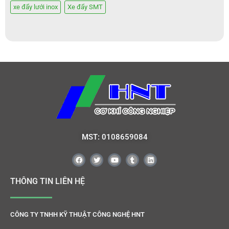
xe đẩy lưới inox
Xe đẩy SMT
MST: 0108659084
THÔNG TIN LIÊN HỆ
CÔNG TY TNHH KỸ THUẬT CÔNG NGHỆ HNT