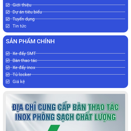
Giới thiệu
Dự án tiêu biểu
Tuyển dụng
Tin tức
SẢN PHẨM CHÍNH
Xe đẩy SMT
Bàn thao tác
Xe đẩy inox
Tủ locker
Giá kệ