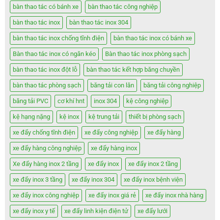
bàn thao tác có bánh xe
bàn thao tác công nghiệp
bàn thao tác inox
bàn thao tác inox 304
bàn thao tác inox chống tĩnh điện
bàn thao tác inox có bánh xe
Bàn thao tác inox có ngăn kéo
Bàn thao tác inox phòng sạch
bàn thao tác inox đột lỗ
bàn thao tác kết hợp băng chuyền
bàn thao tác phòng sạch
băng tải con lăn
băng tải công nghiệp
băng tải PVC
cơ khí hnt
inox 304
kệ công nghiệp
kệ hạng nặng
kệ inox
kệ trung tải
thiết bị phòng sạch
xe đẩy chống tĩnh điện
xe đẩy công nghiệp
xe đẩy hàng
xe đẩy hàng công nghiệp
xe đẩy hàng inox
Xe đẩy hàng inox 2 tầng
xe đẩy inox
xe đẩy inox 2 tầng
xe đẩy inox 3 tầng
xe đẩy inox 304
xe đẩy inox bệnh viện
xe đẩy inox công nghiệp
xe đẩy inox giá rẻ
xe đẩy inox nhà hàng
xe đẩy inox y tế
xe đẩy linh kiện điện tử
xe đẩy lưới