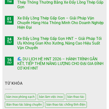
Th8
Thép Thông Thường Bằng Xe Đẩy Lồng Thép Gấp
Gọn
Xe Đẩy Lồng Thép Gấp Gọn – Giải Pháp Vận
01
Th8
Chuyển Hàng Hóa Thông Minh Cho Doanh Nghiệp
Hiện Đại
Xe Đẩy Lồng Thép Gấp Gọn HNT – Giải Pháp Tối
24
Th7
Ưu Không Gian Kho Xưởng, Nâng Cao Hiệu Suất
Vận Chuyển
DU LỊCH HÈ HNT 2026 – HÀNH TRÌNH GẮN
16
Th7
KẾT, TIẾP THÊM NĂNG LƯỢNG CHO ĐẠI GIA ĐÌNH
CƠ KHÍ HNT
TỪ KHÓA
bàn inox phòng sạch
bàn làm việc inox
bàn thao tác
Bàn thao tác băng chuyền
bàn thao tác chống tĩnh điện