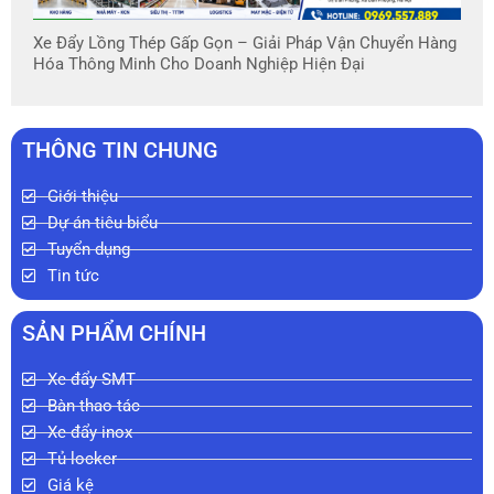
Xe Đẩy Lồng Thép Gấp Gọn – Giải Pháp Vận Chuyển Hàng
Hóa Thông Minh Cho Doanh Nghiệp Hiện Đại
THÔNG TIN CHUNG
Giới thiệu
Dự án tiêu biểu
Tuyển dụng
Tin tức
SẢN PHẨM CHÍNH
Xe đẩy SMT
Bàn thao tác
Xe đẩy inox
Tủ locker
Giá kệ