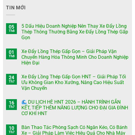
TIN MỚI
5 Dấu Hiệu Doanh Nghiệp Nên Thay Xe Đẩy Lồng
05
Th8
Thép Thông Thường Bằng Xe Đẩy Lồng Thép Gấp
Gọn
Xe Đẩy Lồng Thép Gấp Gọn – Giải Pháp Vận
01
Th8
Chuyển Hàng Hóa Thông Minh Cho Doanh Nghiệp
Hiện Đại
Xe Đẩy Lồng Thép Gấp Gọn HNT – Giải Pháp Tối
24
Th7
Ưu Không Gian Kho Xưởng, Nâng Cao Hiệu Suất
Vận Chuyển
DU LỊCH HÈ HNT 2026 – HÀNH TRÌNH GẮN
16
Th7
KẾT, TIẾP THÊM NĂNG LƯỢNG CHO ĐẠI GIA ĐÌNH
CƠ KHÍ HNT
Bàn Thao Tác Phòng Sạch Có Ngăn Kéo, Có Bánh
10
Th7
Xe – Giải Pháp Làm Việc Hiệu Quả Cho Nhà Máy