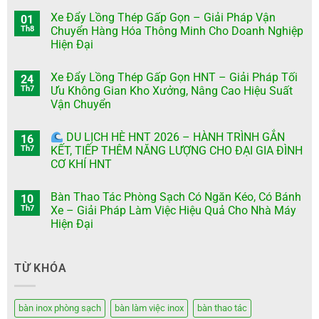
Xe Đẩy Lồng Thép Gấp Gọn – Giải Pháp Vận
01
Th8
Chuyển Hàng Hóa Thông Minh Cho Doanh Nghiệp
Hiện Đại
Xe Đẩy Lồng Thép Gấp Gọn HNT – Giải Pháp Tối
24
Th7
Ưu Không Gian Kho Xưởng, Nâng Cao Hiệu Suất
Vận Chuyển
DU LỊCH HÈ HNT 2026 – HÀNH TRÌNH GẮN
16
Th7
KẾT, TIẾP THÊM NĂNG LƯỢNG CHO ĐẠI GIA ĐÌNH
CƠ KHÍ HNT
Bàn Thao Tác Phòng Sạch Có Ngăn Kéo, Có Bánh
10
Th7
Xe – Giải Pháp Làm Việc Hiệu Quả Cho Nhà Máy
Hiện Đại
TỪ KHÓA
bàn inox phòng sạch
bàn làm việc inox
bàn thao tác