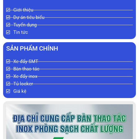
Giới thiệu
Dự án tiêu biểu
Tuyển dụng
Tin tức
SẢN PHẨM CHÍNH
Xe đẩy SMT
Bàn thao tác
Xe đẩy inox
Tủ locker
Giá kệ