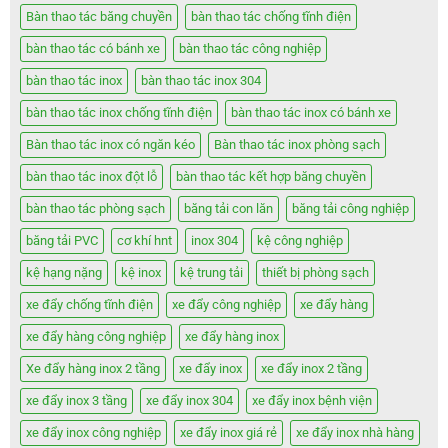
Bàn thao tác băng chuyền
bàn thao tác chống tĩnh điện
bàn thao tác có bánh xe
bàn thao tác công nghiệp
bàn thao tác inox
bàn thao tác inox 304
bàn thao tác inox chống tĩnh điện
bàn thao tác inox có bánh xe
Bàn thao tác inox có ngăn kéo
Bàn thao tác inox phòng sạch
bàn thao tác inox đột lỗ
bàn thao tác kết hợp băng chuyền
bàn thao tác phòng sạch
băng tải con lăn
băng tải công nghiệp
băng tải PVC
cơ khí hnt
inox 304
kệ công nghiệp
kệ hạng nặng
kệ inox
kệ trung tải
thiết bị phòng sạch
xe đẩy chống tĩnh điện
xe đẩy công nghiệp
xe đẩy hàng
xe đẩy hàng công nghiệp
xe đẩy hàng inox
Xe đẩy hàng inox 2 tầng
xe đẩy inox
xe đẩy inox 2 tầng
xe đẩy inox 3 tầng
xe đẩy inox 304
xe đẩy inox bệnh viện
xe đẩy inox công nghiệp
xe đẩy inox giá rẻ
xe đẩy inox nhà hàng