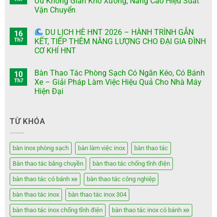
Ưu Không Gian Kho Xưởng, Nâng Cao Hiệu Suất
Vận Chuyển
DU LỊCH HÈ HNT 2026 – HÀNH TRÌNH GẮN
16
Th7
KẾT, TIẾP THÊM NĂNG LƯỢNG CHO ĐẠI GIA ĐÌNH
CƠ KHÍ HNT
Bàn Thao Tác Phòng Sạch Có Ngăn Kéo, Có Bánh
10
Th7
Xe – Giải Pháp Làm Việc Hiệu Quả Cho Nhà Máy
Hiện Đại
TỪ KHÓA
bàn inox phòng sạch
bàn làm việc inox
bàn thao tác
Bàn thao tác băng chuyền
bàn thao tác chống tĩnh điện
bàn thao tác có bánh xe
bàn thao tác công nghiệp
bàn thao tác inox
bàn thao tác inox 304
bàn thao tác inox chống tĩnh điện
bàn thao tác inox có bánh xe