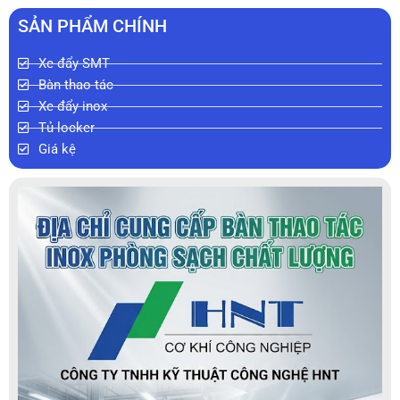
SẢN PHẨM CHÍNH
Xe đẩy SMT
Bàn thao tác
Xe đẩy inox
Tủ locker
Giá kệ