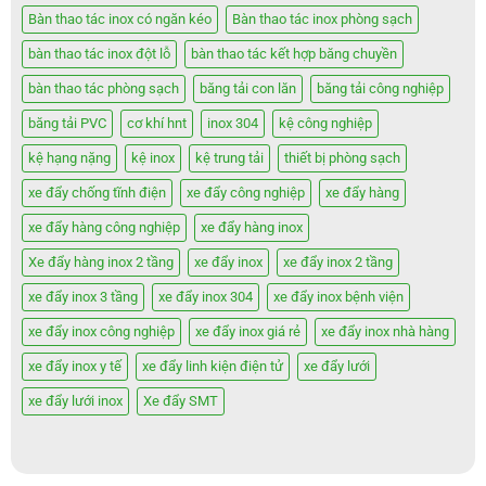
Bàn thao tác inox có ngăn kéo
Bàn thao tác inox phòng sạch
bàn thao tác inox đột lỗ
bàn thao tác kết hợp băng chuyền
bàn thao tác phòng sạch
băng tải con lăn
băng tải công nghiệp
băng tải PVC
cơ khí hnt
inox 304
kệ công nghiệp
kệ hạng nặng
kệ inox
kệ trung tải
thiết bị phòng sạch
xe đẩy chống tĩnh điện
xe đẩy công nghiệp
xe đẩy hàng
xe đẩy hàng công nghiệp
xe đẩy hàng inox
Xe đẩy hàng inox 2 tầng
xe đẩy inox
xe đẩy inox 2 tầng
xe đẩy inox 3 tầng
xe đẩy inox 304
xe đẩy inox bệnh viện
xe đẩy inox công nghiệp
xe đẩy inox giá rẻ
xe đẩy inox nhà hàng
xe đẩy inox y tế
xe đẩy linh kiện điện tử
xe đẩy lưới
xe đẩy lưới inox
Xe đẩy SMT