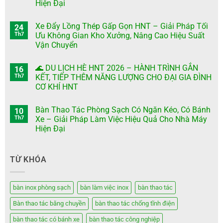
Hiện Đại
Xe Đẩy Lồng Thép Gấp Gọn HNT – Giải Pháp Tối
24
Th7
Ưu Không Gian Kho Xưởng, Nâng Cao Hiệu Suất
Vận Chuyển
🌊 DU LỊCH HÈ HNT 2026 – HÀNH TRÌNH GẮN
16
Th7
KẾT, TIẾP THÊM NĂNG LƯỢNG CHO ĐẠI GIA ĐÌNH
CƠ KHÍ HNT
Bàn Thao Tác Phòng Sạch Có Ngăn Kéo, Có Bánh
10
Th7
Xe – Giải Pháp Làm Việc Hiệu Quả Cho Nhà Máy
Hiện Đại
TỪ KHÓA
bàn inox phòng sạch
bàn làm việc inox
bàn thao tác
Bàn thao tác băng chuyền
bàn thao tác chống tĩnh điện
bàn thao tác có bánh xe
bàn thao tác công nghiệp