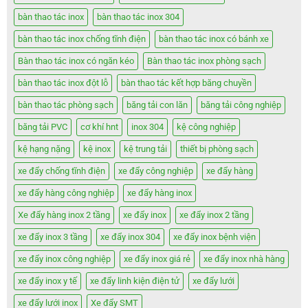
bàn thao tác inox
bàn thao tác inox 304
bàn thao tác inox chống tĩnh điện
bàn thao tác inox có bánh xe
Bàn thao tác inox có ngăn kéo
Bàn thao tác inox phòng sạch
bàn thao tác inox đột lỗ
bàn thao tác kết hợp băng chuyền
bàn thao tác phòng sạch
băng tải con lăn
băng tải công nghiệp
băng tải PVC
cơ khí hnt
inox 304
kệ công nghiệp
kệ hạng nặng
kệ inox
kệ trung tải
thiết bị phòng sạch
xe đẩy chống tĩnh điện
xe đẩy công nghiệp
xe đẩy hàng
xe đẩy hàng công nghiệp
xe đẩy hàng inox
Xe đẩy hàng inox 2 tầng
xe đẩy inox
xe đẩy inox 2 tầng
xe đẩy inox 3 tầng
xe đẩy inox 304
xe đẩy inox bệnh viện
xe đẩy inox công nghiệp
xe đẩy inox giá rẻ
xe đẩy inox nhà hàng
xe đẩy inox y tế
xe đẩy linh kiện điện tử
xe đẩy lưới
xe đẩy lưới inox
Xe đẩy SMT