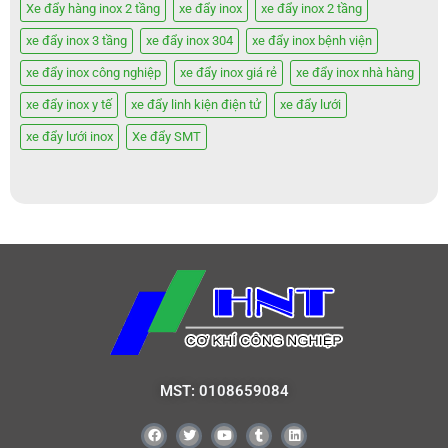
Xe đẩy hàng inox 2 tầng
xe đẩy inox
xe đẩy inox 2 tầng
xe đẩy inox 3 tầng
xe đẩy inox 304
xe đẩy inox bệnh viện
xe đẩy inox công nghiệp
xe đẩy inox giá rẻ
xe đẩy inox nhà hàng
xe đẩy inox y tế
xe đẩy linh kiện điện tử
xe đẩy lưới
xe đẩy lưới inox
Xe đẩy SMT
MST: 0108659084