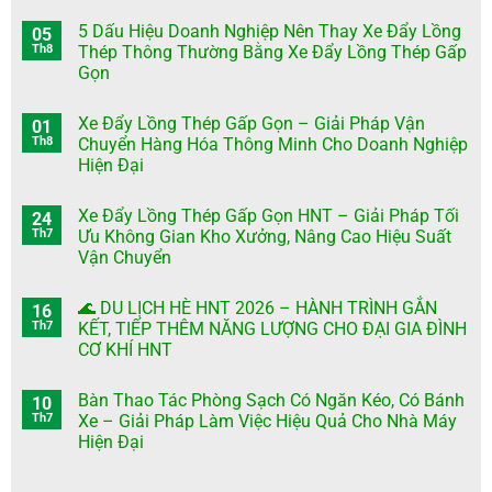
5 Dấu Hiệu Doanh Nghiệp Nên Thay Xe Đẩy Lồng
05
Th8
Thép Thông Thường Bằng Xe Đẩy Lồng Thép Gấp
Gọn
Xe Đẩy Lồng Thép Gấp Gọn – Giải Pháp Vận
01
Th8
Chuyển Hàng Hóa Thông Minh Cho Doanh Nghiệp
Hiện Đại
Xe Đẩy Lồng Thép Gấp Gọn HNT – Giải Pháp Tối
24
Th7
Ưu Không Gian Kho Xưởng, Nâng Cao Hiệu Suất
Vận Chuyển
🌊 DU LỊCH HÈ HNT 2026 – HÀNH TRÌNH GẮN
16
Th7
KẾT, TIẾP THÊM NĂNG LƯỢNG CHO ĐẠI GIA ĐÌNH
CƠ KHÍ HNT
Bàn Thao Tác Phòng Sạch Có Ngăn Kéo, Có Bánh
10
Th7
Xe – Giải Pháp Làm Việc Hiệu Quả Cho Nhà Máy
Hiện Đại