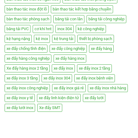
bàn thao tác inox đột lỗ
bàn thao tác kết hợp băng chuyền
bàn thao tác phòng sạch
băng tải con lăn
băng tải công nghiệp
băng tải PVC
cơ khí hnt
inox 304
kệ công nghiệp
kệ hạng nặng
kệ inox
kệ trung tải
thiết bị phòng sạch
xe đẩy chống tĩnh điện
xe đẩy công nghiệp
xe đẩy hàng
xe đẩy hàng công nghiệp
xe đẩy hàng inox
Xe đẩy hàng inox 2 tầng
xe đẩy inox
xe đẩy inox 2 tầng
xe đẩy inox 3 tầng
xe đẩy inox 304
xe đẩy inox bệnh viện
xe đẩy inox công nghiệp
xe đẩy inox giá rẻ
xe đẩy inox nhà hàng
xe đẩy inox y tế
xe đẩy linh kiện điện tử
xe đẩy lưới
xe đẩy lưới inox
Xe đẩy SMT