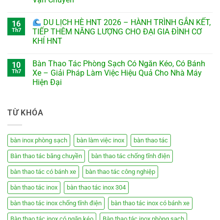
DU LỊCH HÈ HNT 2026 – HÀNH TRÌNH GẮN KẾT,
16
Th7
TIẾP THÊM NĂNG LƯỢNG CHO ĐẠI GIA ĐÌNH CƠ
KHÍ HNT
Bàn Thao Tác Phòng Sạch Có Ngăn Kéo, Có Bánh
10
Th7
Xe – Giải Pháp Làm Việc Hiệu Quả Cho Nhà Máy
Hiện Đại
TỪ KHÓA
bàn inox phòng sạch
bàn làm việc inox
bàn thao tác
Bàn thao tác băng chuyền
bàn thao tác chống tĩnh điện
bàn thao tác có bánh xe
bàn thao tác công nghiệp
bàn thao tác inox
bàn thao tác inox 304
bàn thao tác inox chống tĩnh điện
bàn thao tác inox có bánh xe
Bàn thao tác inox có ngăn kéo
Bàn thao tác inox phòng sạch