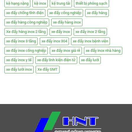
kệ hạng nặng
kệ inox
kệ trung tải
thiết bị phòng sạch
xe đẩy chống tĩnh điện
xe đẩy công nghiệp
xe đẩy hàng
xe đẩy hàng công nghiệp
xe đẩy hàng inox
Xe đẩy hàng inox 2 tầng
xe đẩy inox
xe đẩy inox 2 tầng
xe đẩy inox 3 tầng
xe đẩy inox 304
xe đẩy inox bệnh viện
xe đẩy inox công nghiệp
xe đẩy inox giá rẻ
xe đẩy inox nhà hàng
xe đẩy inox y tế
xe đẩy linh kiện điện tử
xe đẩy lưới
xe đẩy lưới inox
Xe đẩy SMT