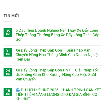
TIN MỚI
5 Dấu Hiệu Doanh Nghiệp Nên Thay Xe Đẩy Lồng
05
Th8
Thép Thông Thường Bằng Xe Đẩy Lồng Thép Gấp
Gọn
Xe Đẩy Lồng Thép Gấp Gọn – Giải Pháp Vận
01
Th8
Chuyển Hàng Hóa Thông Minh Cho Doanh Nghiệp
Hiện Đại
Xe Đẩy Lồng Thép Gấp Gọn HNT – Giải Pháp Tối
24
Th7
Ưu Không Gian Kho Xưởng, Nâng Cao Hiệu Suất
Vận Chuyển
DU LỊCH HÈ HNT 2026 – HÀNH TRÌNH GẮN KẾT,
16
Th7
TIẾP THÊM NĂNG LƯỢNG CHO ĐẠI GIA ĐÌNH CƠ
KHÍ HNT