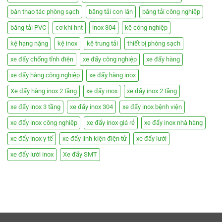
bàn thao tác phòng sạch
băng tải con lăn
băng tải công nghiệp
băng tải PVC
cơ khí hnt
inox 304
kệ công nghiệp
kệ hạng nặng
kệ inox
kệ trung tải
thiết bị phòng sạch
xe đẩy chống tĩnh điện
xe đẩy công nghiệp
xe đẩy hàng
xe đẩy hàng công nghiệp
xe đẩy hàng inox
Xe đẩy hàng inox 2 tầng
xe đẩy inox
xe đẩy inox 2 tầng
xe đẩy inox 3 tầng
xe đẩy inox 304
xe đẩy inox bệnh viện
xe đẩy inox công nghiệp
xe đẩy inox giá rẻ
xe đẩy inox nhà hàng
xe đẩy inox y tế
xe đẩy linh kiện điện tử
xe đẩy lưới
xe đẩy lưới inox
Xe đẩy SMT