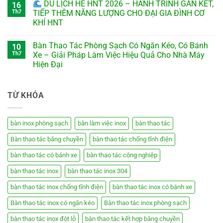
DU LỊCH HÈ HNT 2026 – HÀNH TRÌNH GẮN KẾT,
16
Th7
TIẾP THÊM NĂNG LƯỢNG CHO ĐẠI GIA ĐÌNH CƠ
KHÍ HNT
Bàn Thao Tác Phòng Sạch Có Ngăn Kéo, Có Bánh
10
Th7
Xe – Giải Pháp Làm Việc Hiệu Quả Cho Nhà Máy
Hiện Đại
TỪ KHÓA
bàn inox phòng sạch
bàn làm việc inox
bàn thao tác
Bàn thao tác băng chuyền
bàn thao tác chống tĩnh điện
bàn thao tác có bánh xe
bàn thao tác công nghiệp
bàn thao tác inox
bàn thao tác inox 304
bàn thao tác inox chống tĩnh điện
bàn thao tác inox có bánh xe
Bàn thao tác inox có ngăn kéo
Bàn thao tác inox phòng sạch
bàn thao tác inox đột lỗ
bàn thao tác kết hợp băng chuyền