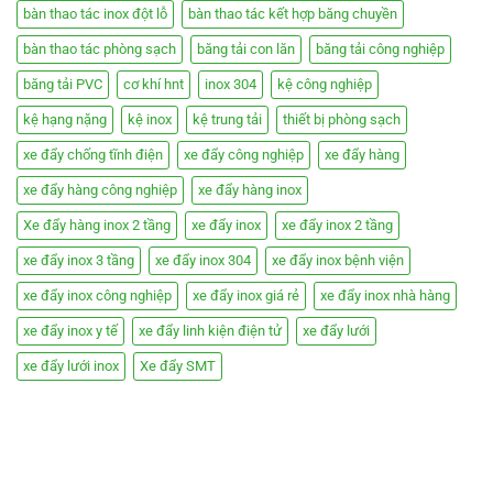
bàn thao tác inox đột lỗ
bàn thao tác kết hợp băng chuyền
bàn thao tác phòng sạch
băng tải con lăn
băng tải công nghiệp
băng tải PVC
cơ khí hnt
inox 304
kệ công nghiệp
kệ hạng nặng
kệ inox
kệ trung tải
thiết bị phòng sạch
xe đẩy chống tĩnh điện
xe đẩy công nghiệp
xe đẩy hàng
xe đẩy hàng công nghiệp
xe đẩy hàng inox
Xe đẩy hàng inox 2 tầng
xe đẩy inox
xe đẩy inox 2 tầng
xe đẩy inox 3 tầng
xe đẩy inox 304
xe đẩy inox bệnh viện
xe đẩy inox công nghiệp
xe đẩy inox giá rẻ
xe đẩy inox nhà hàng
xe đẩy inox y tế
xe đẩy linh kiện điện tử
xe đẩy lưới
xe đẩy lưới inox
Xe đẩy SMT