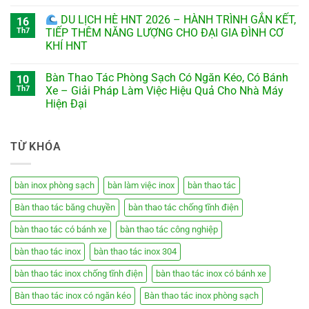
DU LỊCH HÈ HNT 2026 – HÀNH TRÌNH GẮN KẾT,
16
Th7
TIẾP THÊM NĂNG LƯỢNG CHO ĐẠI GIA ĐÌNH CƠ
KHÍ HNT
Bàn Thao Tác Phòng Sạch Có Ngăn Kéo, Có Bánh
10
Th7
Xe – Giải Pháp Làm Việc Hiệu Quả Cho Nhà Máy
Hiện Đại
TỪ KHÓA
bàn inox phòng sạch
bàn làm việc inox
bàn thao tác
Bàn thao tác băng chuyền
bàn thao tác chống tĩnh điện
bàn thao tác có bánh xe
bàn thao tác công nghiệp
bàn thao tác inox
bàn thao tác inox 304
bàn thao tác inox chống tĩnh điện
bàn thao tác inox có bánh xe
Bàn thao tác inox có ngăn kéo
Bàn thao tác inox phòng sạch