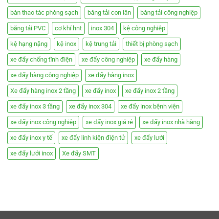
bàn thao tác phòng sạch
băng tải con lăn
băng tải công nghiệp
băng tải PVC
cơ khí hnt
inox 304
kệ công nghiệp
kệ hạng nặng
kệ inox
kệ trung tải
thiết bị phòng sạch
xe đẩy chống tĩnh điện
xe đẩy công nghiệp
xe đẩy hàng
xe đẩy hàng công nghiệp
xe đẩy hàng inox
Xe đẩy hàng inox 2 tầng
xe đẩy inox
xe đẩy inox 2 tầng
xe đẩy inox 3 tầng
xe đẩy inox 304
xe đẩy inox bệnh viện
xe đẩy inox công nghiệp
xe đẩy inox giá rẻ
xe đẩy inox nhà hàng
xe đẩy inox y tế
xe đẩy linh kiện điện tử
xe đẩy lưới
xe đẩy lưới inox
Xe đẩy SMT