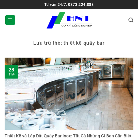
Tư vấn 24/7: 0373.224.888
Lưu trữ thẻ:
thiết kế quầy bar
28
Th4
Thiết Kế và Lắp Đặt Quầy Bar Inox: Tất Cả Những Gì Bạn Cần Biết