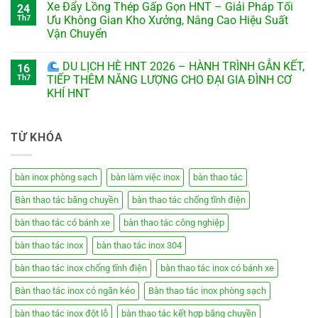
Xe Đẩy Lồng Thép Gấp Gọn HNT – Giải Pháp Tối
24
Th7
Ưu Không Gian Kho Xưởng, Nâng Cao Hiệu Suất
Vận Chuyển
DU LỊCH HÈ HNT 2026 – HÀNH TRÌNH GẮN KẾT,
16
Th7
TIẾP THÊM NĂNG LƯỢNG CHO ĐẠI GIA ĐÌNH CƠ
KHÍ HNT
TỪ KHÓA
bàn inox phòng sạch
bàn làm việc inox
bàn thao tác
Bàn thao tác băng chuyền
bàn thao tác chống tĩnh điện
bàn thao tác có bánh xe
bàn thao tác công nghiệp
bàn thao tác inox
bàn thao tác inox 304
bàn thao tác inox chống tĩnh điện
bàn thao tác inox có bánh xe
Bàn thao tác inox có ngăn kéo
Bàn thao tác inox phòng sạch
bàn thao tác inox đột lỗ
bàn thao tác kết hợp băng chuyền