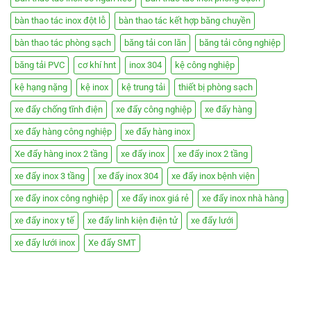
bàn thao tác inox đột lỗ
bàn thao tác kết hợp băng chuyền
bàn thao tác phòng sạch
băng tải con lăn
băng tải công nghiệp
băng tải PVC
cơ khí hnt
inox 304
kệ công nghiệp
kệ hạng nặng
kệ inox
kệ trung tải
thiết bị phòng sạch
xe đẩy chống tĩnh điện
xe đẩy công nghiệp
xe đẩy hàng
xe đẩy hàng công nghiệp
xe đẩy hàng inox
Xe đẩy hàng inox 2 tầng
xe đẩy inox
xe đẩy inox 2 tầng
xe đẩy inox 3 tầng
xe đẩy inox 304
xe đẩy inox bệnh viện
xe đẩy inox công nghiệp
xe đẩy inox giá rẻ
xe đẩy inox nhà hàng
xe đẩy inox y tế
xe đẩy linh kiện điện tử
xe đẩy lưới
xe đẩy lưới inox
Xe đẩy SMT