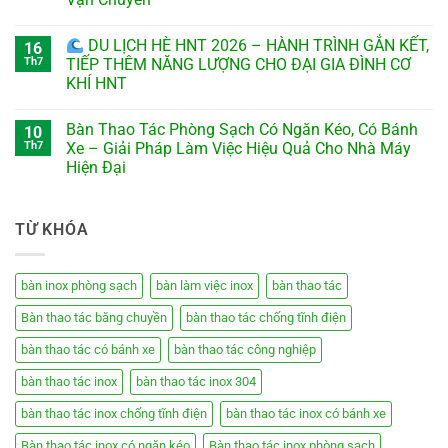
DU LỊCH HÈ HNT 2026 – HÀNH TRÌNH GẮN KẾT,
16
Th7
TIẾP THÊM NĂNG LƯỢNG CHO ĐẠI GIA ĐÌNH CƠ
KHÍ HNT
Bàn Thao Tác Phòng Sạch Có Ngăn Kéo, Có Bánh
10
Th7
Xe – Giải Pháp Làm Việc Hiệu Quả Cho Nhà Máy
Hiện Đại
TỪ KHÓA
bàn inox phòng sạch
bàn làm việc inox
bàn thao tác
Bàn thao tác băng chuyền
bàn thao tác chống tĩnh điện
bàn thao tác có bánh xe
bàn thao tác công nghiệp
bàn thao tác inox
bàn thao tác inox 304
bàn thao tác inox chống tĩnh điện
bàn thao tác inox có bánh xe
Bàn thao tác inox có ngăn kéo
Bàn thao tác inox phòng sạch