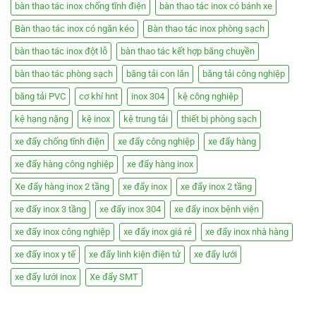
bàn thao tác inox chống tĩnh điện
bàn thao tác inox có bánh xe
Bàn thao tác inox có ngăn kéo
Bàn thao tác inox phòng sạch
bàn thao tác inox đột lỗ
bàn thao tác kết hợp băng chuyền
bàn thao tác phòng sạch
băng tải con lăn
băng tải công nghiệp
băng tải PVC
cơ khí hnt
inox 304
kệ công nghiệp
kệ hạng nặng
kệ inox
kệ trung tải
thiết bị phòng sạch
xe đẩy chống tĩnh điện
xe đẩy công nghiệp
xe đẩy hàng
xe đẩy hàng công nghiệp
xe đẩy hàng inox
Xe đẩy hàng inox 2 tầng
xe đẩy inox
xe đẩy inox 2 tầng
xe đẩy inox 3 tầng
xe đẩy inox 304
xe đẩy inox bệnh viện
xe đẩy inox công nghiệp
xe đẩy inox giá rẻ
xe đẩy inox nhà hàng
xe đẩy inox y tế
xe đẩy linh kiện điện tử
xe đẩy lưới
xe đẩy lưới inox
Xe đẩy SMT