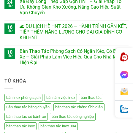
Xe Đẩy Lồng Thép Gấp Gọn HNT – Giải Pháp Tối
24
Th7
Ưu Không Gian Kho Xưởng, Nâng Cao Hiệu Suất
Vận Chuyển
🌊 DU LỊCH HÈ HNT 2026 – HÀNH TRÌNH GẮN KẾT,
16
Th7
TIẾP THÊM NĂNG LƯỢNG CHO ĐẠI GIA ĐÌNH CƠ
KHÍ HNT
Bàn Thao Tác Phòng Sạch Có Ngăn Kéo, Có Bánh
10
Th7
Xe – Giải Pháp Làm Việc Hiệu Quả Cho Nhà Máy
Hiện Đại
TỪ KHÓA
bàn inox phòng sạch
bàn làm việc inox
bàn thao tác
Bàn thao tác băng chuyền
bàn thao tác chống tĩnh điện
bàn thao tác có bánh xe
bàn thao tác công nghiệp
bàn thao tác inox
bàn thao tác inox 304