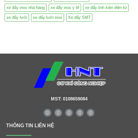
xe đẩy inox nhà hàng
xe đẩy inox y tế
xe đẩy linh kiện điện tử
xe đẩy lưới
xe đẩy lưới inox
Xe đẩy SMT
MST: 0108659084
THÔNG TIN LIÊN HỆ