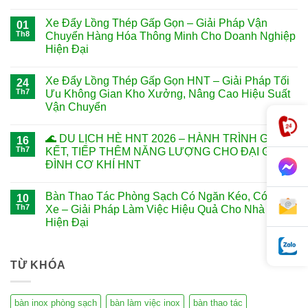
Xe Đẩy Lồng Thép Gấp Gọn – Giải Pháp Vận
01
Th8
Chuyển Hàng Hóa Thông Minh Cho Doanh Nghiệp
Hiện Đại
Xe Đẩy Lồng Thép Gấp Gọn HNT – Giải Pháp Tối
24
Th7
Ưu Không Gian Kho Xưởng, Nâng Cao Hiệu Suất
Vận Chuyển
🌊 DU LỊCH HÈ HNT 2026 – HÀNH TRÌNH GẮN
16
Th7
KẾT, TIẾP THÊM NĂNG LƯỢNG CHO ĐẠI GIA
ĐÌNH CƠ KHÍ HNT
Bàn Thao Tác Phòng Sạch Có Ngăn Kéo, Có Bánh
10
Th7
Xe – Giải Pháp Làm Việc Hiệu Quả Cho Nhà Máy
Hiện Đại
TỪ KHÓA
bàn inox phòng sạch
bàn làm việc inox
bàn thao tác